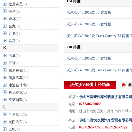
1.5L排量
捷尼赛思
(3)
捷途
(9)
沃尔沃V40 2019款 T3 智逸版
金杯
(18)
沃尔沃V40 2019款 T3 智雅版
金龙
(2)
九龙
(1)
沃尔沃V40 2019款 Cross Country T3 两
君马
(3)
2.0L排量
K
卡威
(5)
沃尔沃V40 2019款 T4 智雅版
开瑞
(10)
沃尔沃V40 2019款 Cross Country T5 四
凯迪拉克
(15)
凯翼汽车
(12)
沃尔沃V40
佛山
经销商
佛山
康迪全球鹰
(2)
科尼赛克
(2)
4S店：
佛山市富豪汽车销售服务有限公
克莱斯勒
(3)
电话：
0757-86200888
L
地址：佛山市南海区海八路华南汽车城G1
兰博基尼
(6)
4S店：
佛山市喜悦欢腾汽车贸易有限公
岚图汽车
(3)
电话：
0757-26677766，0757-26677722
蓝电
(1)