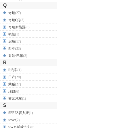
Q
奇瑞
(27)
奇瑞QQ
(3)
奇瑞新能源
(8)
祺智
(1)
启辰
(17)
起亚
(33)
乔治·巴顿
(2)
R
R汽车
(1)
日产
(29)
荣威
(27)
瑞麒
(6)
睿蓝汽车
(1)
S
SERES赛力斯
(1)
smart
(2)
SWM斯威汽车
(6)