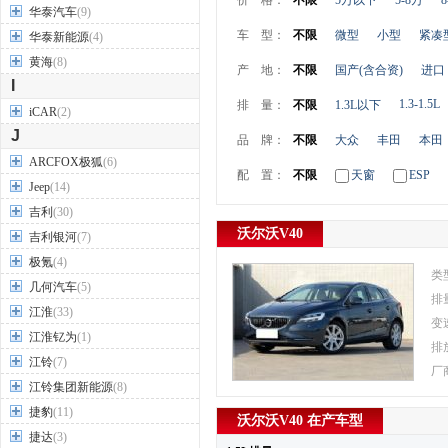
价 格：
不限
5万以下
5-8万
8
华泰汽车
(9)
车 型：
不限
微型
小型
紧凑
华泰新能源
(4)
黄海
(8)
产 地：
不限
国产(含合资)
进口
I
1.3-1.5L
排 量：
不限
1.3L以下
iCAR
(2)
J
品 牌：
不限
大众
丰田
本田
ARCFOX极狐
(6)
配 置：
不限
天窗
ESP
Jeep
(14)
吉利
(30)
沃尔沃V40
吉利银河
(7)
极氪
(4)
类
几何汽车
(5)
排
江淮
(33)
变
江淮钇为
(1)
排
江铃
(7)
厂
江铃集团新能源
(8)
捷豹
(11)
沃尔沃V40 在产车型
捷达
(3)