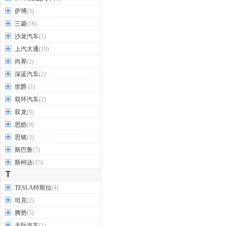
萨博
(3)
三菱
(18)
沙龙汽车
(1)
上汽大通
(19)
尚界
(2)
深蓝汽车
(2)
世爵
(1)
双环汽车
(2)
双龙
(9)
思皓
(9)
思铭
(3)
斯巴鲁
(7)
斯柯达
(15)
T
TESLA特斯拉
(4)
坦克
(2)
腾势
(5)
天际汽车
(1)