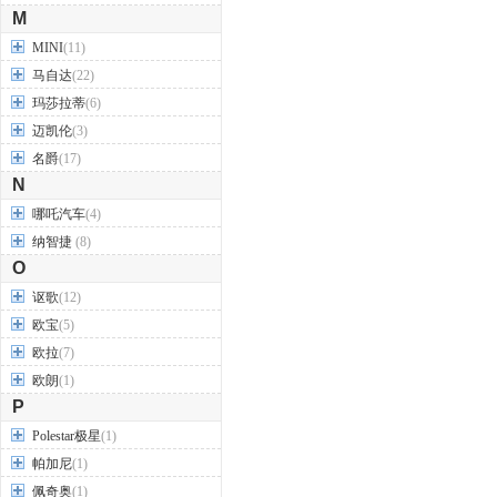
M
MINI
(11)
马自达
(22)
玛莎拉蒂
(6)
迈凯伦
(3)
名爵
(17)
N
哪吒汽车
(4)
纳智捷
(8)
O
讴歌
(12)
欧宝
(5)
欧拉
(7)
欧朗
(1)
P
Polestar极星
(1)
帕加尼
(1)
佩奇奥
(1)