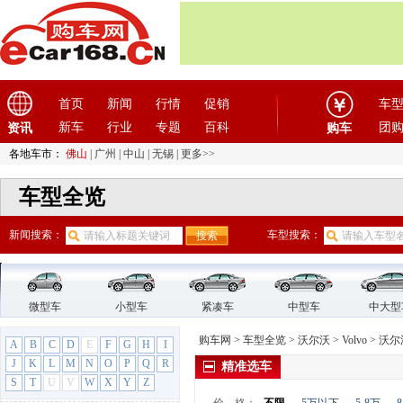
国机智骏
(3)
国金汽车
(1)
H
哈飞汽车
(6)
哈弗
(26)
首页
新闻
行情
促销
车
海格
(2)
新车
行业
专题
百科
团
资讯
购车
海马汽车
(23)
各地车市：
佛山
|
广州
|
中山
|
无锡
|
更多>>
汉龙汽车
(1)
汉腾汽车
(3)
车型全览
悍马
(4)
昊铂
(2)
新闻搜索：
车型搜索：
合创
(1)
恒天汽车
(3)
红旗
(12)
微型车
小型车
紧凑车
中型车
中大型
红星汽车
(1)
购车网
>
车型全览
>
沃尔沃
>
Volvo
>
沃尔
A
B
C
D
E
F
G
H
I
华晨雷诺
(1)
J
K
L
M
N
O
P
Q
R
精准选车
华人运通
(1)
S
T
U
V
W
X
Y
Z
华颂
(1)