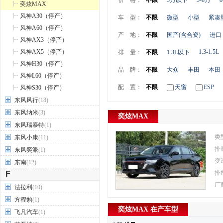
价 格：
不限
5万以下
5-8万
8
奕炫MAX
风神A30（停产）
车 型：
不限
微型
小型
紧凑
风神A60（停产）
产 地：
不限
国产(含合资)
进口
风神AX3（停产）
风神AX5（停产）
1.3-1.5L
排 量：
不限
1.3L以下
风神H30（停产）
品 牌：
不限
大众
丰田
本田
风神L60（停产）
配 置：
不限
天窗
ESP
风神S30（停产）
东风风行
(18)
东风纳米
(3)
奕炫MAX
东风瑞泰特
(1)
类
东风小康
(11)
排
东风奕派
(1)
变
东南
(12)
排
F
厂
法拉利
(10)
方程豹
(1)
奕炫MAX 在产车型
飞凡汽车
(1)