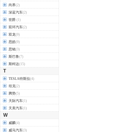
尚界
(2)
深蓝汽车
(2)
世爵
(1)
双环汽车
(2)
双龙
(9)
思皓
(9)
思铭
(3)
斯巴鲁
(7)
斯柯达
(15)
T
TESLA特斯拉
(4)
坦克
(2)
腾势
(5)
天际汽车
(1)
天美汽车
(1)
W
威麟
(4)
威马汽车
(3)