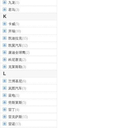
九龙
(1)
君马
(3)
K
卡威
(5)
开瑞
(10)
凯迪拉克
(15)
凯翼汽车
(12)
康迪全球鹰
(2)
科尼赛克
(2)
克莱斯勒
(3)
L
兰博基尼
(6)
岚图汽车
(3)
蓝电
(1)
劳斯莱斯
(5)
雷丁
(4)
雷克萨斯
(15)
雷诺
(13)