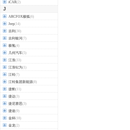
iCAR
(2)
J
ARCFOX极狐
(6)
Jeep
(14)
吉利
(30)
吉利银河
(7)
极氪
(4)
几何汽车
(5)
江淮
(33)
江淮钇为
(1)
江铃
(7)
江铃集团新能源
(8)
捷豹
(11)
捷达
(3)
捷尼赛思
(3)
捷途
(9)
金杯
(18)
金龙
(2)