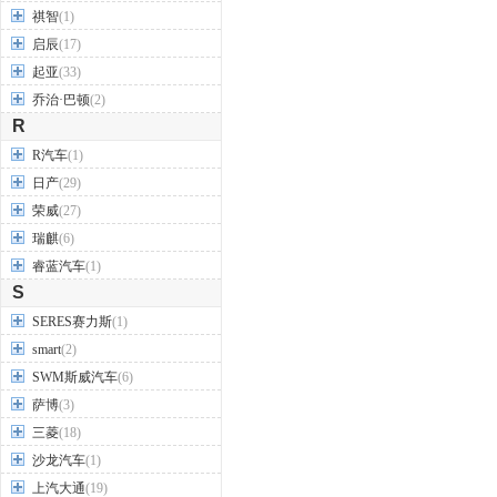
祺智
(1)
启辰
(17)
起亚
(33)
乔治·巴顿
(2)
R
R汽车
(1)
日产
(29)
荣威
(27)
瑞麒
(6)
睿蓝汽车
(1)
S
SERES赛力斯
(1)
smart
(2)
SWM斯威汽车
(6)
萨博
(3)
三菱
(18)
沙龙汽车
(1)
上汽大通
(19)