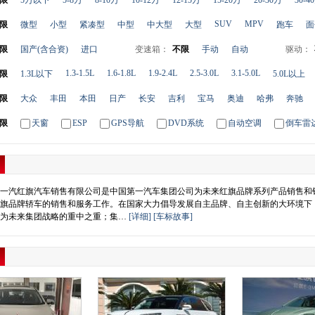
限
5万以下
5-8万
8-10万
10-12万
12-15万
15-20万
20-30万
30-4
SUV
MPV
限
微型
小型
紧凑型
中型
中大型
大型
跑车
面
限
国产(含合资)
进口
变速箱：
不限
手动
自动
驱动：
1.3-1.5L
1.6-1.8L
1.9-2.4L
2.5-3.0L
3.1-5.0L
限
1.3L以下
5.0L以上
限
大众
丰田
本田
日产
长安
吉利
宝马
奥迪
哈弗
奔驰
限
天窗
ESP
GPS导航
DVD系统
自动空调
倒车雷
一汽红旗汽车销售有限公司是中国第一汽车集团公司为未来红旗品牌系列产品销售和
旗品牌轿车的销售和服务工作。在国家大力倡导发展自主品牌、自主创新的大环境下
作为未来集团战略的重中之重；集…
[详细]
[车标故事]