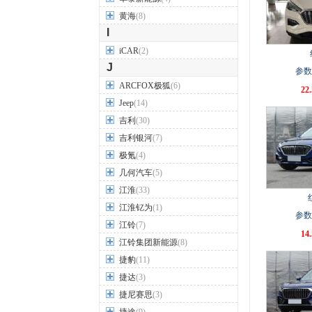
黄海
(8)
I
iCAR
(2)
J
参数
ARCFOX极狐
(6)
22
Jeep
(14)
吉利
(30)
吉利银河
(7)
极氪
(4)
几何汽车
(5)
江淮
(33)
江淮钇为
(1)
参数
江铃
(7)
14
江铃集团新能源
(8)
捷豹
(11)
捷达
(3)
捷尼赛思
(3)