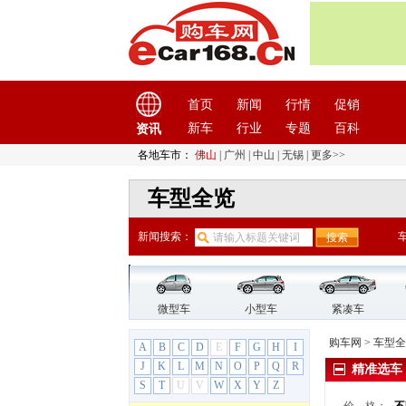
广汽传祺
(19)
广汽吉奥
(16)
广汽集团
(2)
广汽蔚来
(1)
国机智骏
(3)
首页
新闻
行情
促销
国金汽车
(1)
新车
行业
专题
百科
资讯
H
各地车市：
佛山
|
广州
|
中山
|
无锡
|
更多>>
哈飞汽车
(6)
哈弗
(26)
车型全览
海格
(2)
海马汽车
(23)
新闻搜索：
汉龙汽车
(1)
汉腾汽车
(3)
悍马
(4)
微型车
小型车
紧凑车
昊铂
(2)
购车网
>
车型全
合创
(1)
A
B
C
D
E
F
G
H
I
J
K
L
M
N
O
P
Q
R
恒天汽车
(3)
精准选车
S
T
U
V
W
X
Y
Z
红旗
(12)