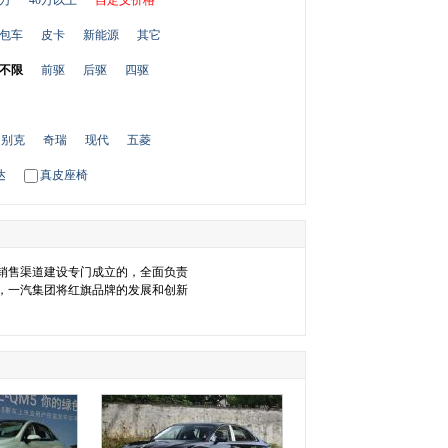
0万
40万以上
自定义价格
包车
皮卡
新能源
其它
不限
前驱
后驱
四驱
别克
奇瑞
现代
五菱
达
真皮座椅
销售渠道建设专门成立的，全面负责
，一汽集团将红旗品牌的发展和创新