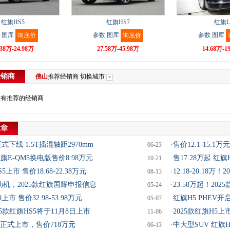
红旗HS5
红旗HS7
红旗L
图库
参数
图库
参数
图库
询底价
询底价
.38万-24.98万
27.58万-45.98万
14.68万-1
经销商
佛山
推荐经销商
切换城市
没有推荐的经销商
文章
式下线 1.5T插混轴距2970mm
·
售价12.1-15.1
06-23
红旗E-QM5换电版售价8.98万元
·
售17.28万起 红
10-21
5上市 售价18.68-22.38万元
·
12.18-20.18万
08-13
8发动机，2025款红旗国耀申报信息
·
23.58万起！20
05-24
上市 售价32.98-53.98万元
·
红旗H5 PHEV
05-07
25款红旗HS5将于11月8日上市
·
2025款红旗H5上市
11-06
正式上市，售价718万元
·
中大型SUV 红旗H
06-13