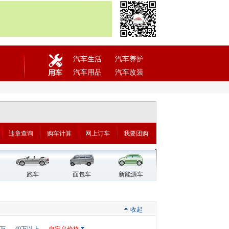
汽车生活
汽车养护
汽车用品
汽车改装
用车
违章查询
购车计算
网上订车
我要团购
跑车
面包车
新能源车
收起