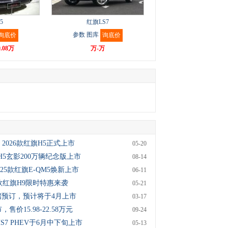
5
红旗LS7
参数
图库
询底价
询底价
9.08万
万-万
万元 2026款红旗H5正式上市
05-20
旗H5玄影200万辆纪念版上市
08-14
！2025款红旗E-QM5焕新上市
06-11
25款红旗H9限时特惠来袭
05-21
开启预订，预计将于4月上市
03-17
，售价15.98-22.58万元
09-24
S7 PHEV于6月中下旬上市
05-13