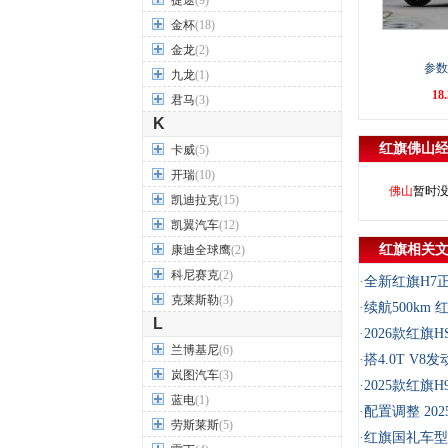
捷途
(9)
金杯
(18)
金龙
(2)
参数
九龙
(1)
18
君马
(3)
K
红旗
佛山
卡威
(5)
开瑞
(10)
佛山
暂时
凯迪拉克
(15)
凯翼汽车
(12)
红旗相关
康迪全球鹰
(2)
科尼赛克
(2)
·
全新红旗H7正
克莱斯勒
(3)
·
续航500km 
L
·
2026款红旗HS
兰博基尼
(6)
·
搭4.0T V
岚图汽车
(3)
·
2025款红旗H9
蓝电
(1)
·
配置调整 20
劳斯莱斯
(5)
·
红旗国礼车型