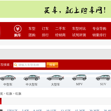
车型
订车
二手车
车型对比
专业导购
团购
排行
经销商
试驾评测
销量排行
购车
车型搜索：
MPV
SUV
中型车
中大型车
大型车
览
>
红旗
>
红旗