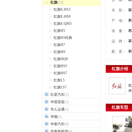
价 格：
不
红旗
(12)
红旗E-HS3
车 型：
不
红旗E-HS9
产 地：
不
红旗E-QM5
红旗H5
排 量：
不
红旗H5经典
品 牌：
不
红旗H7
配 置：
不
红旗H9
红旗HQ9
红旗HS5
红旗介绍
红旗HS7
红旗L5
红
红旗LS7
红星汽车
(1)
华晨雷诺
(1)
红旗车型
华人运通
(1)
华颂
(1)
华泰汽车
(9)
华泰新能源
(4)