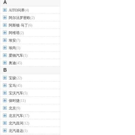
A
AITO问界
(4)
阿尔法罗密欧
(2)
阿斯顿·马丁
(6)
阿维塔
(2)
埃安
(7)
埃尚
(1)
爱驰汽车
(1)
奥迪
(45)
B
宝骏
(22)
宝马
(45)
宝沃汽车
(5)
保时捷
(11)
北京
(9)
北京汽车
(17)
北汽昌河
(12)
北汽道达
(1)