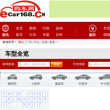
首页
新闻
行情
促销
车
新车
行业
专题
百科
团
资讯
购车
各地车市：
佛山
|
广州
|
中山
|
无锡
|
更多>>
车型全览
新闻搜索：
车型搜索：
微型车
小型车
紧凑车
中型车
中大型
A
B
C
D
E
F
G
H
I
J
K
L
M
N
O
P
Q
R
S
T
U
V
W
X
Y
Z