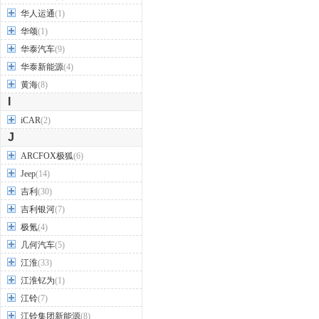
华人运通
(1)
华颂
(1)
华泰汽车
(9)
华泰新能源
(4)
黄海
(8)
I
iCAR
(2)
J
ARCFOX极狐
(6)
Jeep
(14)
吉利
(30)
吉利银河
(7)
极氪
(4)
几何汽车
(5)
江淮
(33)
江淮钇为
(1)
江铃
(7)
江铃集团新能源
(8)