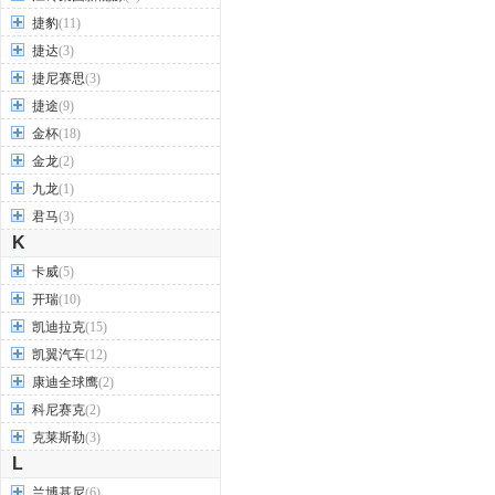
捷豹
(11)
捷达
(3)
捷尼赛思
(3)
捷途
(9)
金杯
(18)
金龙
(2)
九龙
(1)
君马
(3)
K
卡威
(5)
开瑞
(10)
凯迪拉克
(15)
凯翼汽车
(12)
康迪全球鹰
(2)
科尼赛克
(2)
克莱斯勒
(3)
L
兰博基尼
(6)