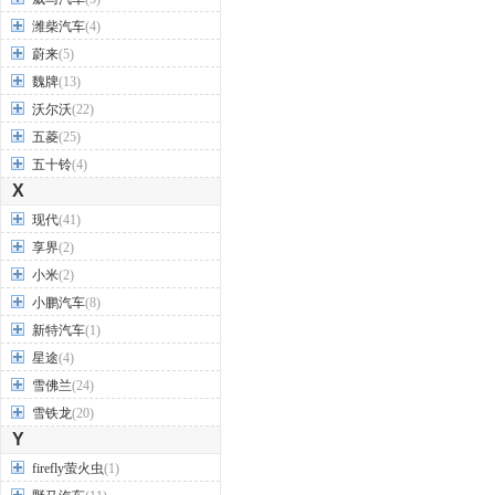
潍柴汽车
(4)
蔚来
(5)
魏牌
(13)
沃尔沃
(22)
五菱
(25)
五十铃
(4)
X
现代
(41)
享界
(2)
小米
(2)
小鹏汽车
(8)
新特汽车
(1)
星途
(4)
雪佛兰
(24)
雪铁龙
(20)
Y
firefly萤火虫
(1)