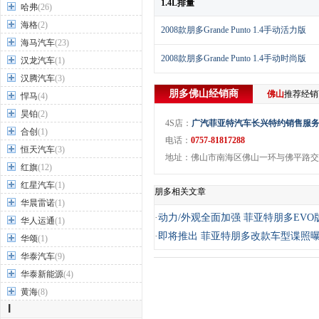
1.4L排量
哈弗
(26)
海格
(2)
2008款朋多Grande Punto 1.4手动活力版
海马汽车
(23)
2008款朋多Grande Punto 1.4手动时尚版
汉龙汽车
(1)
汉腾汽车
(3)
朋多
佛山
经销商
佛山
推荐经
悍马
(4)
昊铂
(2)
4S店：
广汽菲亚特汽车长兴特约销售服
合创
(1)
电话：
0757-81817288
恒天汽车
(3)
地址：佛山市南海区佛山一环与佛平路交
红旗
(12)
红星汽车
(1)
朋多相关文章
华晨雷诺
(1)
·
动力/外观全面加强 菲亚特朋多EVO
华人运通
(1)
·
即将推出 菲亚特朋多改款车型谍照
华颂
(1)
华泰汽车
(9)
华泰新能源
(4)
黄海
(8)
I