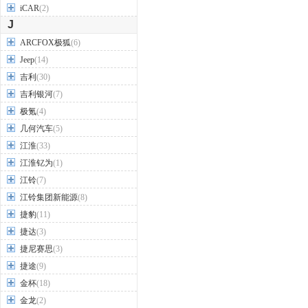
iCAR
(2)
J
ARCFOX极狐
(6)
Jeep
(14)
吉利
(30)
吉利银河
(7)
极氪
(4)
几何汽车
(5)
江淮
(33)
江淮钇为
(1)
江铃
(7)
江铃集团新能源
(8)
捷豹
(11)
捷达
(3)
捷尼赛思
(3)
捷途
(9)
金杯
(18)
金龙
(2)