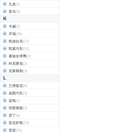
九龙
(1)
君马
(3)
K
卡威
(5)
开瑞
(10)
凯迪拉克
(15)
凯翼汽车
(12)
康迪全球鹰
(2)
科尼赛克
(2)
克莱斯勒
(3)
L
兰博基尼
(6)
岚图汽车
(3)
蓝电
(1)
劳斯莱斯
(5)
雷丁
(4)
雷克萨斯
(15)
雷诺
(13)