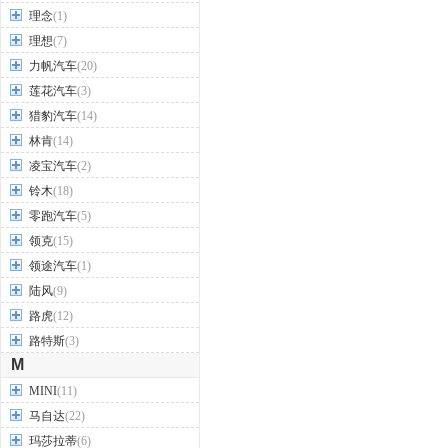
理念
(1)
理想
(7)
力帆汽车
(20)
莲花汽车
(3)
猎豹汽车
(14)
林肯
(14)
凌宝汽车
(2)
铃木
(18)
零跑汽车
(5)
领克
(15)
领途汽车
(1)
陆风
(9)
路虎
(12)
路特斯
(3)
M
MINI
(11)
马自达
(22)
玛莎拉蒂
(6)