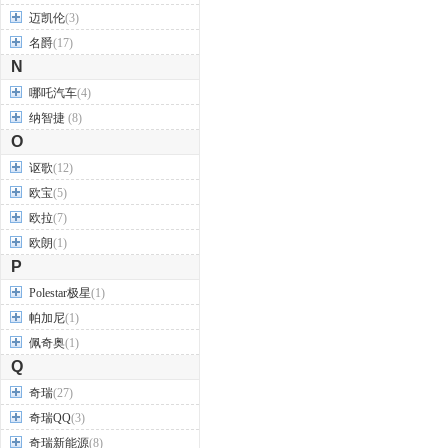
迈凯伦
(3)
名爵
(17)
N
哪吒汽车
(4)
纳智捷
(8)
O
讴歌
(12)
欧宝
(5)
欧拉
(7)
欧朗
(1)
P
Polestar极星
(1)
帕加尼
(1)
佩奇奥
(1)
Q
奇瑞
(27)
奇瑞QQ
(3)
奇瑞新能源
(8)