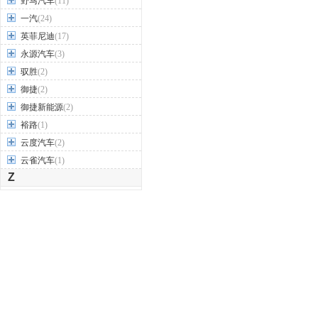
野马汽车
(11)
一汽
(24)
英菲尼迪
(17)
永源汽车
(3)
驭胜
(2)
御捷
(2)
御捷新能源
(2)
裕路
(1)
云度汽车
(2)
云雀汽车
(1)
Z
之诺
(1)
知豆
(4)
智己汽车
(1)
智界
(2)
中国重汽VGV
(1)
中华
(17)
中兴汽车
(5)