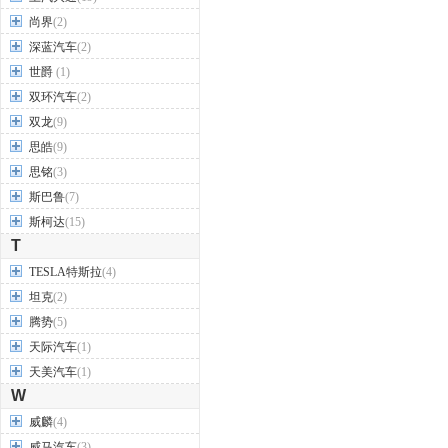
尚界
(2)
深蓝汽车
(2)
世爵
(1)
双环汽车
(2)
双龙
(9)
思皓
(9)
思铭
(3)
斯巴鲁
(7)
斯柯达
(15)
T
TESLA特斯拉
(4)
坦克
(2)
腾势
(5)
天际汽车
(1)
天美汽车
(1)
W
威麟
(4)
威马汽车
(3)