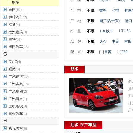
价 格：
不限
5万以下
5-8万
8
朋多
丰田
(60)
车 型：
不限
微型
小型
紧凑
枫叶汽车
(2)
产 地：
不限
国产(含合资)
进口
福迪
(4)
1.3-1.5L
排 量：
不限
1.3L以下
福汽启腾
(3)
福特
(31)
品 牌：
不限
大众
丰田
本田
福田汽车
(18)
配 置：
不限
天窗
ESP
G
GMC
(4)
观致
(3)
朋多
广汽传祺
(19)
类
广汽吉奥
(16)
排
广汽集团
(2)
变
广汽蔚来
(1)
排
国机智骏
(3)
厂
国金汽车
(1)
H
朋多 在产车型
哈飞汽车
(6)