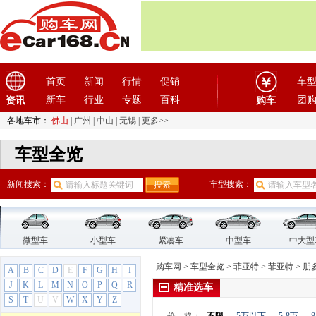
东风小康
(11)
东风奕派
(1)
东南
(12)
F
首页
新闻
行情
促销
车
法拉利
(10)
新车
行业
专题
百科
团
资讯
方程豹
(1)
购车
飞凡汽车
(1)
各地车市：
佛山
|
广州
|
中山
|
无锡
|
更多>>
菲亚特
(9)
车型全览
广汽菲亚特
(2)
菲翔
新闻搜索：
车型搜索：
致悦
菲亚特
(7)
Panda
博悦
微型车
小型车
紧凑车
中型车
中大型
多宝
购车网
>
车型全览
>
菲亚特
>
菲亚特
>
朋
A
B
C
D
E
F
G
H
I
菲亚特500
J
K
L
M
N
O
P
Q
R
精准选车
菲跃
S
T
U
V
W
X
Y
Z
领雅