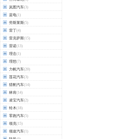
岚图汽车
(3)
蓝电
(1)
劳斯莱斯
(5)
雷丁
(4)
雷克萨斯
(15)
雷诺
(13)
理念
(1)
理想
(7)
力帆汽车
(20)
莲花汽车
(3)
猎豹汽车
(14)
林肯
(14)
凌宝汽车
(2)
铃木
(18)
零跑汽车
(5)
领克
(15)
领途汽车
(1)