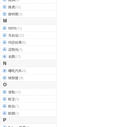
陆风
(9)
路虎
(12)
路特斯
(3)
M
MINI
(11)
马自达
(22)
玛莎拉蒂
(6)
迈凯伦
(3)
名爵
(17)
N
哪吒汽车
(4)
纳智捷
(8)
O
讴歌
(12)
欧宝
(5)
欧拉
(7)
欧朗
(1)
P