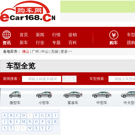
首页
新闻
行情
促销
车
新车
行业
专题
百科
团
资讯
购车
各地车市：
佛山
|
广州
|
中山
|
无锡
|
更多>>
车型全览
新闻搜索：
车型搜索：
微型车
小型车
紧凑车
中型车
中大型
A
B
C
D
E
F
G
H
I
J
K
L
M
N
O
P
Q
R
S
T
U
V
W
X
Y
Z