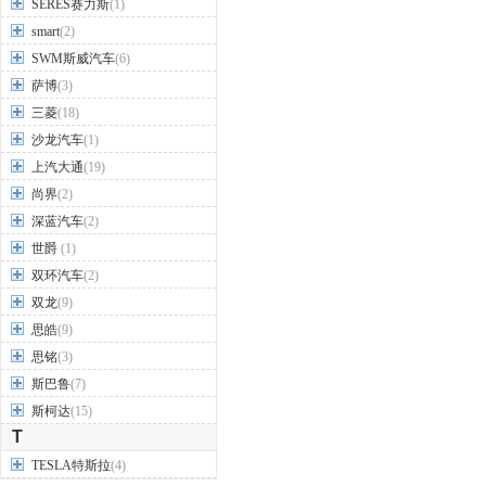
SERES赛力斯
(1)
smart
(2)
SWM斯威汽车
(6)
萨博
(3)
三菱
(18)
沙龙汽车
(1)
上汽大通
(19)
尚界
(2)
深蓝汽车
(2)
世爵
(1)
双环汽车
(2)
双龙
(9)
思皓
(9)
思铭
(3)
斯巴鲁
(7)
斯柯达
(15)
T
TESLA特斯拉
(4)