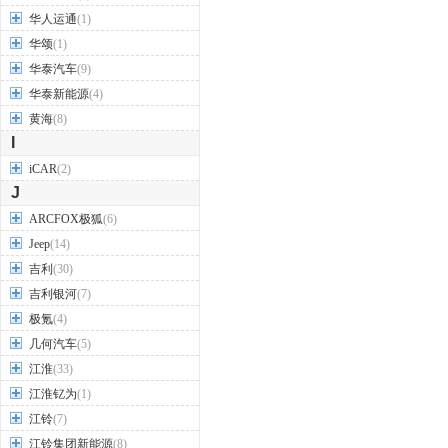
华人运通
(1)
华颂
(1)
华泰汽车
(9)
华泰新能源
(4)
黄海
(8)
I
iCAR
(2)
J
ARCFOX极狐
(6)
Jeep
(14)
吉利
(30)
吉利银河
(7)
极氪
(4)
几何汽车
(5)
江淮
(33)
江淮钇为
(1)
江铃
(7)
江铃集团新能源
(8)