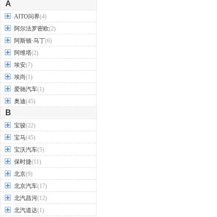
A
AITO问界
(4)
阿尔法罗密欧
(2)
阿斯顿·马丁
(6)
阿维塔
(2)
埃安
(7)
埃尚
(1)
爱驰汽车
(1)
奥迪
(45)
B
宝骏
(22)
宝马
(45)
宝沃汽车
(5)
保时捷
(11)
北京
(9)
北京汽车
(17)
北汽昌河
(12)
北汽道达
(1)