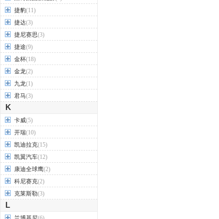
捷豹
(11)
捷达
(3)
捷尼赛思
(3)
捷途
(9)
金杯
(18)
金龙
(2)
九龙
(1)
君马
(3)
K
卡威
(5)
开瑞
(10)
凯迪拉克
(15)
凯翼汽车
(12)
康迪全球鹰
(2)
科尼赛克
(2)
克莱斯勒
(3)
L
兰博基尼
(6)