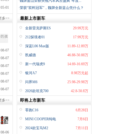
·
魏牌蓝山荣获央视汽车风云盛典“年度...
05-01
·
荣获“双料冠军”，魏牌全新蓝山凭什么？
更多>>
最新上市新车
全新雷克萨斯ES
29.99万元
212探境者01
17.99万元
深蓝L06 Max版
11.89-12.89万
08-07
凯威德
46.88-50.88万
08-07
新一代瑞虎9
14.69-16.69万
08-07
银河A7
8.98万元起
08-07
08-07
问界M6
25.98-29.98万
08-07
2026款坦克700
42.8-50.8万
更多>>
即将上市新车
零跑C16
6月28日
MINI COOPER纯电
7月6日
2024款宝马M2
7月11日
08-06