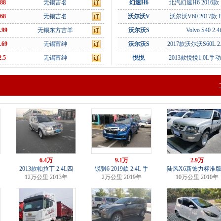
.88
无锡吉名
幻速H6
北汽幻速H6 2016款 1
.68
无锡吉名
沃尔沃V
沃尔沃V60 2017款 Po
.99
无锡东方吉羊
沃尔沃S
Volvo S40 2.4i
.69
无锡富绅
沃尔沃S
2017款沃尔沃S60L 2
2.5
无锡富绅
悦悦
2013款悦悦1.0L手
6.4万
9.1万
2.9万
2013款帕拉丁 2.4L四
锐骐6 2019款 2.4L 手
陆风X6新饰力标准
12万公里 2013年
2万公里 2019年
10万公里 2010年