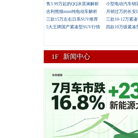
·
售3.99万起的QQ冰淇淋解析
·
小型电动汽车销冠
·
吉利熊猫mini纯电动车解析
·
月销过万的长安L
·
三款15万左右日系SUV推荐
·
三款10-12万紧
·
5大王牌国产紧凑型SUV行情
·
四款10万级紧凑
1F
新闻中心