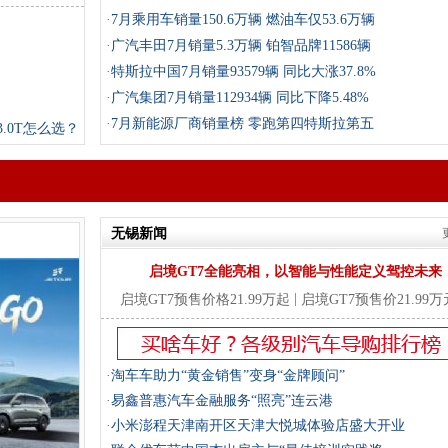
·
7月乘用车销量150.6万辆 燃油车仅53.6万辆
·
广汽丰田7月销量5.3万辆 铂智品牌11586辆
·
特斯拉中国7月销量93579辆 同比大涨37.8%
·
广汽集团7月销量112934辆 同比下降5.48%
·
7月新能源厂商销量榜 零跑第四特斯拉第五
.0T怎么选？
无锡新闻
启境GT7全能亮相，以智能与性能定义驾控未来
|
启境GT7预售价格21.99万起
启境GT7预售价21.99
·
淘车车助力“黄金销售”变身“金牌顾问”
·
易鑫普惠汽车金融服务“照亮”连云港
·
小米澎程天津南开区天津大悦城体验店盛大开业