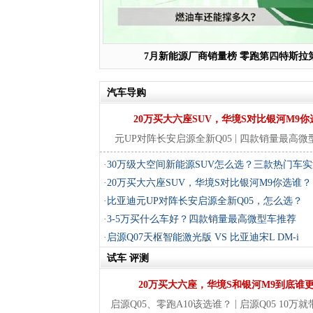
7月新能源厂商销量榜 零跑第四特斯拉
汽车导购
20万买大六座SUV，华境S对比银河M9你
|
元UP对阵长安启源全新Q05
四款销量最高微
·
30万级大空间新能源SUV怎么选？三款热门车
·
20万买大六座SUV，华境S对比银河M9你选谁？
·
比亚迪元UP对阵长安启源全新Q05，怎么选？
·
3-5万买什么车好？四款销量最高微型车推荐
·
启源Q07天枢智能激光版 VS 比亚迪宋L DM-i
试车
评测
20万买大六座，华境S和银河M9到底谁
|
启源Q05、零跑A10该选谁？
启源Q05 10万