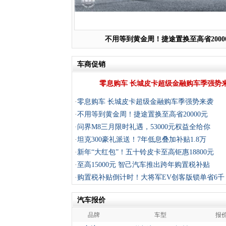
不用等到黄金周！捷途置换至高省2000
车商促销
零息购车 长城皮卡超级金融购车季强势
·
零息购车 长城皮卡超级金融购车季强势来袭
·
不用等到黄金周！捷途置换至高省20000元
·
问界M8三月限时礼遇，53000元权益全给你
·
坦克300豪礼派送！7年低息叠加补贴1.8万
·
新年“大红包”！五十铃皮卡至高钜惠18800元
·
至高15000元 智己汽车推出跨年购置税补贴
·
购置税补贴倒计时！大将军EV创客版锁单省6千
汽车报价
品牌
车型
报价