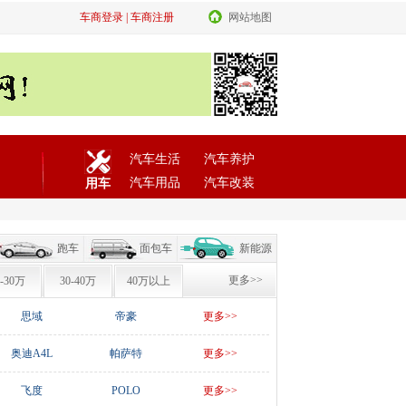
车商登录
|
车商注册
网站地图
汽车生活
汽车养护
汽车用品
汽车改装
用车
跑车
面包车
新能源
更多>>
0-30万
30-40万
40万以上
思域
帝豪
更多>>
奥迪A4L
帕萨特
更多>>
飞度
POLO
更多>>