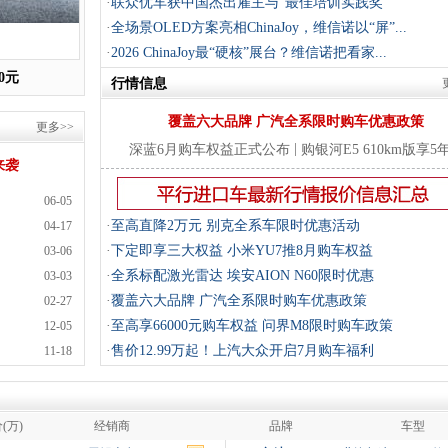
·
联众优车获中国杰出雇主与“最佳培训实践奖
·
全场景OLED方案亮相ChinaJoy，维信诺以“屏”...
·
2026 ChinaJoy最“硬核”展台？维信诺把看家...
0元
行情信息
覆盖六大品牌 广汽全系限时购车优惠政策
更多>>
|
深蓝6月购车权益正式公布
购银河E5 610km版享5
来袭
06-05
·
至高直降2万元 别克全系车限时优惠活动
04-17
·
下定即享三大权益 小米YU7推8月购车权益
03-06
·
全系标配激光雷达 埃安AION N60限时优惠
03-03
·
覆盖六大品牌 广汽全系限时购车优惠政策
02-27
·
至高享66000元购车权益 问界M8限时购车政策
12-05
·
售价12.99万起！上汽大众开启7月购车福利
11-18
(万)
经销商
品牌
车型