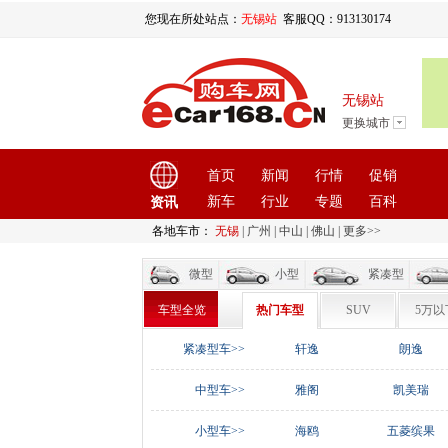
您现在所处站点：
无锡站
客服QQ：913130174
无锡站
更换城市
首页
新闻
行情
促销
新车
行业
专题
百科
资讯
各地车市：
无锡
|
广州
|
中山
|
佛山
|
更多>>
微型
小型
紧凑型
车型全览
热门车型
SUV
5万以
紧凑型车>>
轩逸
朗逸
中型车>>
雅阁
凯美瑞
小型车>>
海鸥
五菱缤果