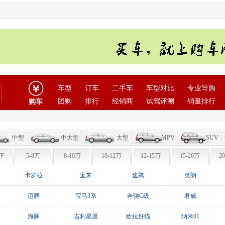
车型
订车
二手车
车型对比
专业导购
团购
排行
经销商
试驾评测
销量排行
购车
中型
中大型
大型
MPV
SUV
下
5-8万
8-10万
10-12万
12-15万
15-20万
2
卡罗拉
宝来
速腾
英朗
迈腾
宝马3系
奔驰C级
君威
海豚
吉利星愿
欧拉好猫
纳米01