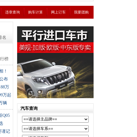
违章查询
购车计算
网上订车
我要团购
排名
排行榜
相！
公布
88万
99万起
万辆
汽车查询
Q05
选
要谨记