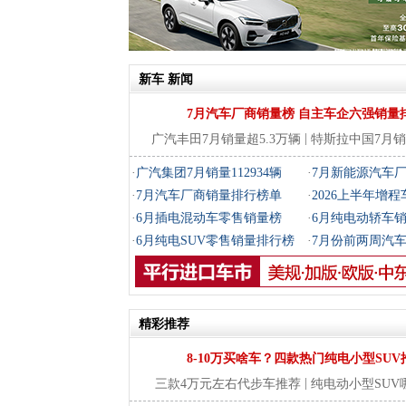
新车
新闻
7月汽车厂商销量榜 自主车企六强销量
|
广汽丰田7月销量超5.3万辆
特斯拉中国7月销量
·
广汽集团7月销量112934辆
·
7月新能源汽车
·
7月汽车厂商销量排行榜单
·
2026上半年增
·
6月插电混动车零售销量榜
·
6月纯电动轿车
·
6月纯电SUV零售销量排行榜
·
7月份前两周汽
精彩推荐
8-10万买啥车？四款热门纯电小型SUV
|
三款4万元左右代步车推荐
纯电动小型SUV