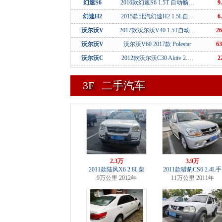
幻速S6
2016款幻速S6 1.5T 自动畅…
9
幻速H2
2015款北汽幻速H2 1.5L自…
6
沃尔沃V
2017款沃尔沃V40 1.5T自动…
26
沃尔沃V
沃尔沃V60 2017款 Polestar
63
沃尔沃C
2012款沃尔沃C30 Aktiv 2.…
2
3F
二手汽车
2.3万
3.9万
2011款陆风X6 2.8L柴
2011款猎豹CS6 2.4L手
9万公里 2012年
11万公里 2011年