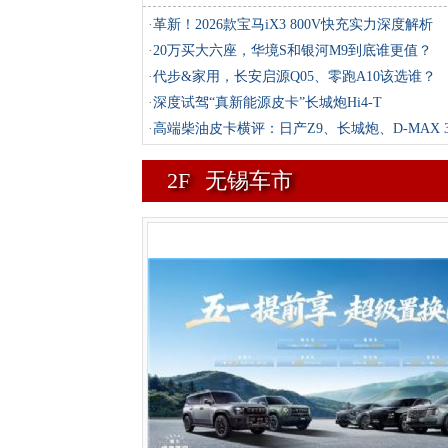
·
革新！2026款宝马iX3 800V快充实力深度解析
·
20万买大六座，华境S和银河M9到底谁更值？
·
代步&家用，长安启源Q05、零跑A10该选谁？
·
深度试驾“真新能源皮卡”长城炮Hi4-T
·
高端柴油皮卡横评：日产Z9、长城炮、D-MAX 3
2F
无锡车市