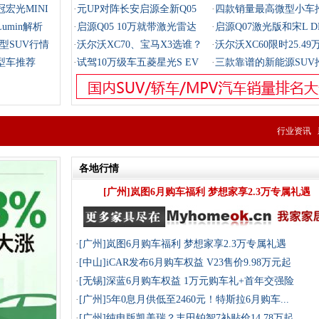
宏光MINI
·
元UP对阵长安启源全新Q05
·
四款销量最高微型小车
umin解析
·
启源Q05 10万就带激光雷达
·
启源Q07激光版和宋L DM
凑型SUV行情
·
沃尔沃XC70、宝马X3选谁？
·
沃尔沃XC60限时25.49
型车推荐
·
试驾10万级车五菱星光S EV
·
三款靠谱的新能源SUV
行业资讯
各地行情
[广州]岚图6月购车福利 梦想家享2.3万专属礼遇
·
[广州]
岚图6月购车福利 梦想家享2.3万专属礼遇
·
[中山]
iCAR发布6月购车权益 V23售价9.98万元起
·
[无锡]
深蓝6月购车权益 1万元购车礼+首年交强险
·
[广州]
5年0息月供低至2460元！特斯拉6月购车...
·
[广州]
纯电版凯美瑞？丰田铂智7补贴价14.78万起