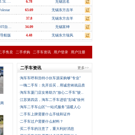
.5L …
6.78
无锡吉名
lestar
63.69
无锡东方吉羊
37.8
无锡东方吉羊
.0T自…
34.09
无锡富绅
动导航版
4.48
无锡东方瑞风
二手售卖
二手求购
二手车资讯
用户登录
用户注册
二手车资讯
更多>>
·
淘车车呼和浩特小伙车源采购够“专业”
·
一嗨二手车：先开后买，用诚意铸就品质
·
淘车车厦门店女将助力“放心二手车”驶...
·
江苏第四店，淘车二手车进驻“彭城”徐州
版两
·
淘车二手车山区“一站式服务”温暖人心
·
二手车上牌需要什么手续和证件
·
二手车过户需要什么材料？
·
买二手车的注意了，重大利好消息