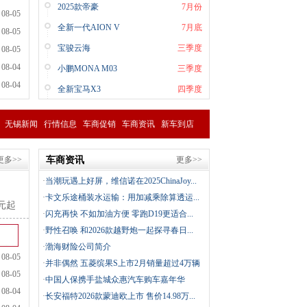
2025款帝豪
7月份
08-05
全新一代AION V
7月底
08-05
宝骏云海
三季度
08-05
08-04
小鹏MONA M03
三季度
08-04
全新宝马X3
四季度
无锡新闻
行情信息
车商促销
车商资讯
新车到店
更多>>
车商资讯
更多>>
·
当潮玩遇上好屏，维信诺在2025ChinaJoy...
·
卡文乐途桶装水运输：用加减乘除算透运...
万元起
·
闪充再快 不如加油方便 零跑D19更适合...
·
野性召唤 和2026款越野炮一起探寻春日...
·
渤海财险公司简介
08-05
·
并非偶然 五菱缤果S上市2月销量超过4万辆
08-05
·
中国人保携手盐城众惠汽车购车嘉年华
08-04
·
长安福特2026款蒙迪欧上市 售价14.98万...