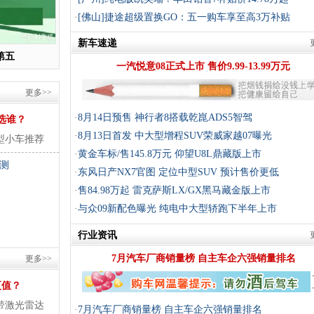
·
[佛山]
捷途超级置换GO：五一购车享至高3万补贴
新车速递
第五
一汽悦意08正式上市 售价9.99-13.99万元
更多>>
·
8月14日预售 神行者8搭载乾崑ADS5智驾
选谁？
·
8月13日首发 中大型增程SUV荣威家越07曝光
型小车推荐
·
黄金车标/售145.8万元 仰望U8L鼎藏版上市
实测
·
东风日产NX7官图 定位中型SUV 预计售价更低
·
售84.98万起 雷克萨斯LX/GX黑马藏金版上市
·
与众09新配色曝光 纯电中大型轿跑下半年上市
行业资讯
7月汽车厂商销量榜 自主车企六强销量排名
更多>>
更值？
就带激光雷达
·
7月汽车厂商销量榜 自主车企六强销量排名