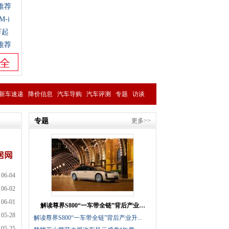
推荐
-i
万起
推荐
新车速递
降价信息
汽车导购
汽车评测
专题
访谈
专题
更多>>
06-04
06-02
06-01
解读尊界S800“一车带全链”背后产业…
05-28
·
解读尊界S800“一车带全链”背后产业升...
05-25