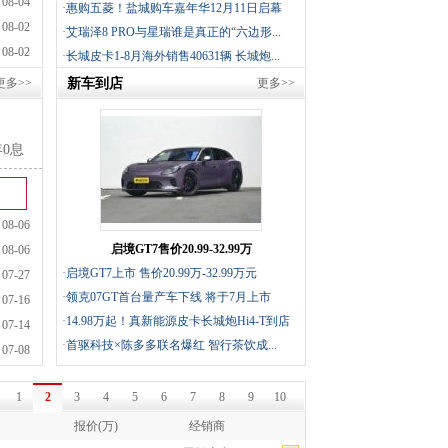
08-04
·
惠购五菱！盐城购车嘉年华12月11日启幕
08-02
·
艾瑞泽8 PRO与星瑞谁是真正的“六边形...
08-02
·
长城皮卡1-8月海外销售40631辆 长城炮...
更多>>
新车到店
更多>>
年0息
08-06
启境GT7售价20.99-32.99万
08-06
·
启境GT7上市 售价20.99万-32.99万元
07-27
·
领克07GT首台量产车下线 将于7月上市
07-16
·
14.98万起！真新能源皮卡长城炮Hi4-T到店
07-14
·
首驱科技×陈多多联名爆红 智行茶饮成...
07-08
1
2
3
4
5
6
7
8
9
10
报价(万)
经销商