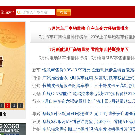
车型搜索：
7月汽车厂商销量榜 自主车企六强销量排名
|
7月汽车厂商销量排行榜单
2026上半年增程车销量
7月新能源厂商销量榜 零跑第四特斯拉第五
|
6月纯电动轿车销量排行榜
6月纯电SUV零售销量
新车
悦意08售价9.99-13.99万元
全新现代伊兰特首发亮
行情
广汽推出全系限时购车优惠
深蓝6月购车权益正式
促销
长城皮卡超级金融购车季！
五十铃皮卡至高钜惠1.
无锡
启境GT7智能/性能驾控未来
启境GT7预售价格21.
行业
7月自主车企六强销量排名
广汽丰田7月销量超5.3
1
2
3
4
导购
华境S对比银河M9你选谁？
元UP对阵长安启源全新
排名
评测
华境S和银河M9到底谁更值
启源Q05、零跑A10该
养护
谁？
车轮轴承需定期上油保养吗
汽车发动机保养常识