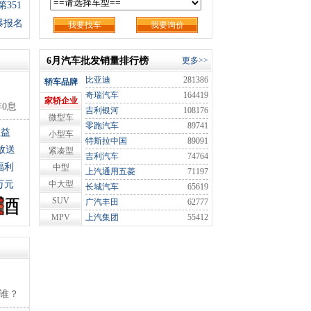
351
爆报名
我要找车
我要询价
6月汽车批发销量排行榜
更多>>
比亚迪
281386
轿车品牌
奇瑞汽车
164419
家轿企业
年0息
吉利银河
108176
微型车
零跑汽车
89741
权益
小型车
特斯拉中国
89091
放送
紧凑型
吉利汽车
74764
福利
中型
上汽通用五菱
71197
万元
中大型
长城汽车
65619
SUV
广汽丰田
62777
MPV
上汽集团
55412
选谁？