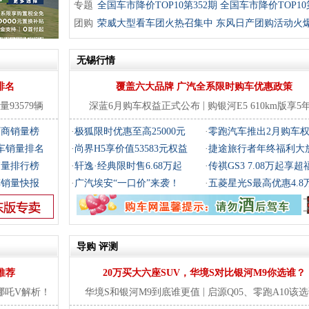
专题
全国车市降价TOP10第352期
全国车市降价TOP10第
团购
期
荣威大型看车团火热召集中
东风日产团购活动火
无锡行情
排名
覆盖六大品牌 广汽全系限时购车优惠政策
|
93579辆
深蓝6月购车权益正式公布
购银河E5 610km版享5
厂商销量榜
·
极狐限时优惠至高25000元
·
零跑汽车推出2月购车
程车销量排名
·
尚界H5享价值53583元权益
·
捷途旅行者年终福利大
销量排行榜
·
轩逸·经典限时售6.68万起
·
传祺GS3 7.08万起享超
车销量快报
·
广汽埃安“一口价”来袭！
·
五菱星光S最高优惠4.8
导购
评测
推荐
20万买大六座SUV，华境S对比银河M9你选谁？
|
哪吒V解析！
华境S和银河M9到底谁更值
启源Q05、零跑A10该