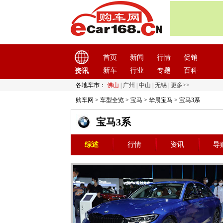
首页
新闻
行情
促销
新车
行业
专题
百科
资讯
各地车市：
佛山
|
广州
|
中山
|
无锡
|
更多>>
购车网
>
车型全览
>
宝马
>
华晨宝马
> 宝马3系
宝马3系
综述
行情
资讯
导