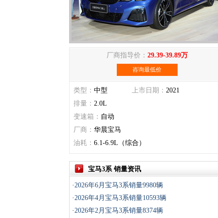
厂商指导价：
29.39-39.89万
咨询最低价
类型：
中型
上市日期：
2021
排量：
2.0L
变速箱：
自动
厂商：
华晨宝马
油耗：
6.1-6.9L（综合）
宝马3系 销量资讯
·
2026年6月宝马3系销量9980辆
·
2026年4月宝马3系销量10593辆
·
2026年2月宝马3系销量8374辆