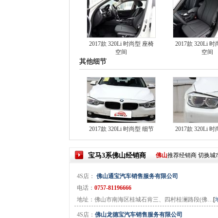
2017款 320Li 时尚型 座椅
2017款 320Li
空间
空间
其他细节
2017款 320Li 时尚型 细节
2017款 320Li
宝马3系
佛山
经销商
佛山
推荐经销商
切换城
4S店：
佛山通宝汽车销售服务有限公司
电话：
0757-81196666
地址：佛山市南海区桂城石肯三、四村桂澜路段(佛…
[
4S店：
佛山龙德宝汽车销售服务有限公司