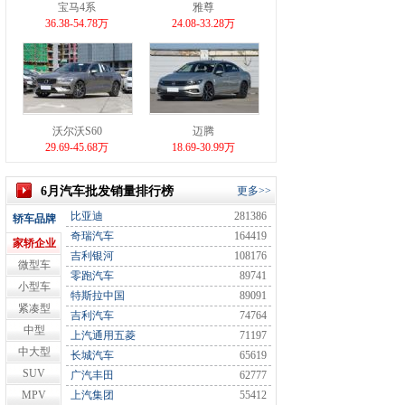
宝马4系
雅尊
36.38-54.78万
24.08-33.28万
沃尔沃S60
迈腾
29.69-45.68万
18.69-30.99万
6月汽车批发销量排行榜
更多>>
比亚迪
281386
轿车品牌
奇瑞汽车
164419
家轿企业
吉利银河
108176
微型车
零跑汽车
89741
小型车
特斯拉中国
89091
紧凑型
吉利汽车
74764
中型
上汽通用五菱
71197
中大型
长城汽车
65619
SUV
广汽丰田
62777
MPV
上汽集团
55412