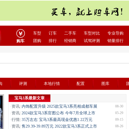
车型
订车
二手车
车型对比
专业导购
团购
排行
经销商
试驾评测
销量排行
购车
购
评测
本地行情
配置
图库
宝马3系最新文章
·
资讯
|
内饰配置升级 2025款宝马3系亮相成都车展
08-30
·
资讯
|
2024款宝马3系官图公布 今年7月全球上市
05-29
·
行情
|
35万左右 宝马3系最高现金优惠1.22万元
09-15
·
资讯
|
售29.39-39.89万元 2022款宝马3系正式上市
08-26