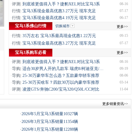
·
评测
|
到底谁更值得入手？捷豹XEL对比宝马3系
08-16
·
行情
|
宝马3系现金最高优惠3.27万元 现车充足
07-17
·
行情
|
宝马3系现金最高优惠4.19万元 现车充足
06-17
宝马3系佛山行情
切换城市
更多>>
·
行情
|
35万左右 宝马3系最高现金优惠1.22万元
09-15
·
行情
|
宝马3系现金最高优惠3.27万元 现车充足
07-17
宝马3系购车必看
更多>>
·
评测
|
到底谁更值得入手？捷豹XEL对比宝马3系
08-16
·
导购
|
适合30岁男人开的几款车 瑞虎8/柯迪亚克/…
09-19
·
导购
|
25-30万豪华车怎么选？五款豪华轿车推荐
08-06
·
导购
|
25-30万买啥车？四款30万以内豪华车推荐
03-14
·
评测
|
凌渡GTS/奔驰C200/宝马320/Q50L/CC对比
11-04
更多销量资讯>>
·
2026年5月宝马3系销量10327辆
·
2026年3月宝马3系销量11354辆
·
2026年1月宝马3系销量12288辆