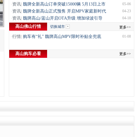
·
资讯
|
魏牌全新高山订单突破15000辆 5月13日上市
05-06
·
资讯
|
魏牌全新高山正式预售 开启MPV家庭新时代
04-23
·
资讯
|
魏牌高山/蓝山开启OTA升级 增加绿波引导
04-18
高山佛山行情
切换城市
更多>>
·
行情
|
购车有“礼” 魏牌高山MPV限时补贴全兜底
01-08
高山购车必看
更多>>