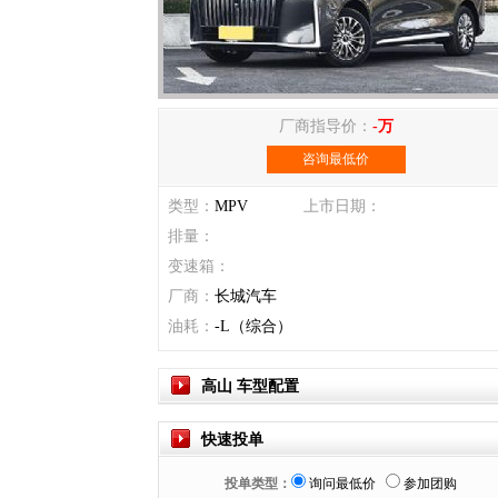
厂商指导价：
-万
咨询最低价
类型：
MPV
上市日期：
排量：
变速箱：
厂商：
长城汽车
油耗：
-L（综合）
高山 车型配置
快速投单
投单类型：
询问最低价
参加团购