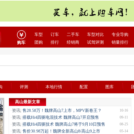
车型
订车
二手车
车型对比
专业导购
团购
排行
经销商
试驾评测
销量排行
购车
购
评测
本地行情
配置
图库
高山最新文章
·
资讯
|
售28.58万！魏牌高山7上市，MPV新卷王？
10-16
·
资讯
|
搭载Hi4四驱电混技术 魏牌高山7开启预售
09-11
·
资讯
|
搭载Hi4四驱技术 魏牌高山7将于9月10日预售
08-25
·
资讯
|
售价30.98万起！魏牌全新高山8/高山9上市
05-14