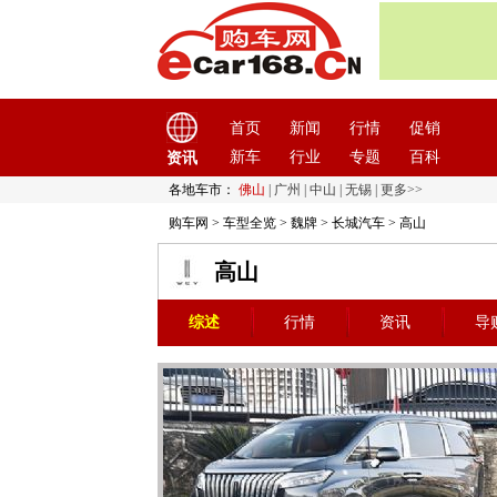
首页
新闻
行情
促销
新车
行业
专题
百科
资讯
各地车市：
佛山
|
广州
|
中山
|
无锡
|
更多>>
购车网
>
车型全览
>
魏牌
>
长城汽车
> 高山
高山
综述
行情
资讯
导