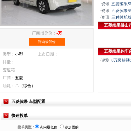
·
资讯
|
五菱缤果SU
·
资讯
|
五菱缤果S
·
资讯
|
三种续航版
五菱缤果佛山
厂商指导价：
-万
咨询最低价
五菱缤果购车
类型：
小型
上市日期：
·
评测
|
8万级解锁
排量：
变速箱：
厂商：
五菱
油耗：
-L（综合）
五菱缤果 车型配置
快速投单
投单类型：
询问最低价
参加团购