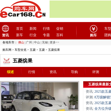
首页
新闻
行情
促销
车
新车
行业
专题
百科
团
资讯
购车
各地车市：
佛山
|
广州
|
中山
|
无锡
|
更多>>
购车网
>
车型全览
>
五菱
>
五菱
> 五菱缤果
五菱缤果
综述
行情
资讯
导购
评测
五菱缤果最新
·
资讯
|
2025款
·
评测
|
8万级解锁
·
资讯
|
2025款
·
资讯
|
全方位升级