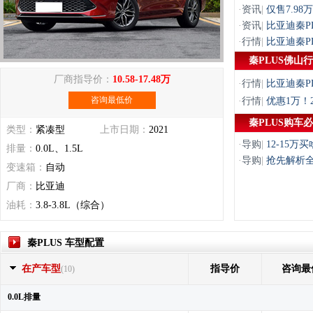
·
资讯
|
仅售7.9
·
资讯
|
比亚迪秦PL
·
行情
|
比亚迪秦PL
秦PLUS佛山
厂商指导价：
10.58-17.48万
·
行情
|
比亚迪秦PL
咨询最低价
·
行情
|
优惠1万！2
秦PLUS购车
类型：
紧凑型
上市日期：
2021
·
导购
|
12-15
排量：
0.0L、1.5L
·
导购
|
抢先解析全
变速箱：
自动
厂商：
比亚迪
油耗：
3.8-3.8L（综合）
秦PLUS 车型配置
在产车型
指导价
咨询最
(10)
0.0L排量