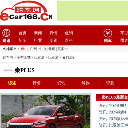
首页
新闻
行情
促销
车
新车
行业
专题
百科
团
资讯
购车
各地车市：
佛山
|
广州
|
中山
|
无锡
|
更多>>
购车网
>
车型全览
>
比亚迪
>
比亚迪
> 秦PLUS
秦PLUS
综述
行情
资讯
导购
评测
秦PLUS最新
·
资讯
|
售价8.9
·
资讯
|
2026款秦
·
资讯
|
2025款比
·
资讯
|
比亚迪王朝