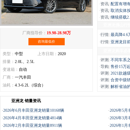
·
资讯
|
配置有增有
·
资讯
|
取消实体
·
资讯
|
继续搭载2
亚洲龙佛山行
厂商指导价：
19.98-28.98万
·
行情
|
最高降4.6
咨询最低价
·
行情
|
亚洲龙目前
亚洲龙购车必
类型：
中型
上市日期：
2020
·
评测
|
不同车系之
排量：
2.0L、2.5L
·
导购
|
售价15万
变速箱：
自动
·
评测
|
2021款
厂商：
一汽丰田
·
评测
|
合资中级
油耗：
4.3-6.2L（综合）
·
评测
|
解析省油的
亚洲龙 销量资讯
·
2026年6月丰田亚洲龙销量10168辆
·
2026年5
·
2026年4月丰田亚洲龙销量4814辆
·
2026年3
·
2026年2月丰田亚洲龙销量8911辆
·
2026年1