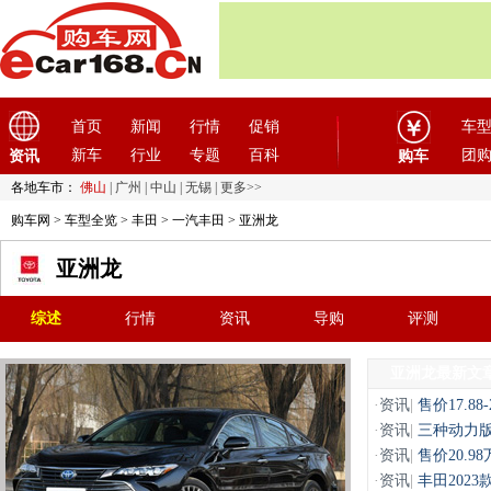
首页
新闻
行情
促销
车
新车
行业
专题
百科
团
资讯
购车
各地车市：
佛山
|
广州
|
中山
|
无锡
|
更多>>
购车网
>
车型全览
>
丰田
>
一汽丰田
> 亚洲龙
亚洲龙
综述
行情
资讯
导购
评测
亚洲龙最新文
·
资讯
|
售价17.88
·
资讯
|
三种动力版
·
资讯
|
售价20.9
·
资讯
|
丰田2023款