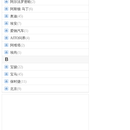
阿尔法罗密欧
(2)
阿斯顿·马丁
(6)
奥迪
(45)
埃安
(7)
爱驰汽车
(1)
AITO问界
(4)
阿维塔
(2)
埃尚
(1)
B
宝骏
(22)
宝马
(45)
保时捷
(11)
北京
(9)
北汽威旺
(9)
北汽制造
(7)
奔驰
(63)
奔腾
(15)
本田
(31)