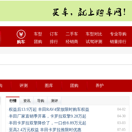
车型
订车
二手车
车型对比
专业导购
团购
排行
经销商
试驾评测
销量排行
购车
购
评测
图库
团购
养护
行情
资讯
导购
测评
·
权益后13.9万起 丰田RAV4荣放限时购车权益
04-02
·
丰田厂家直销季开幕，卡罗拉双擎9.28万起
04-30
·
丰田卡罗拉双擎降价了，一口价8.89万元起
03-03
·
至高2.4万元权益 丰田卡罗拉推限时优惠
07-05