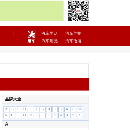
汽车生活
汽车养护
汽车用品
汽车改装
用车
品牌大全
A
B
C
D
E
F
G
H
I
J
K
L
M
N
O
P
Q
R
S
T
U
V
W
X
Y
Z
A