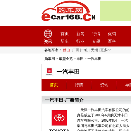
首页
新闻
行情
促销
新车
行业
专题
百科
资讯
各地车市：
佛山
|
广州
|
中山
|
无锡
|
更多>>
购车网
>
车型全览
>
丰田
>
一汽丰田
一汽丰田
首页
行情
资讯
导
一汽丰田-厂商简介
天津一汽丰田汽车有限公司的前
身是成立于2000年6月的天津丰田
汽车有限公司。2002年8月，一汽
集团与丰田汽车公司在北京人民大