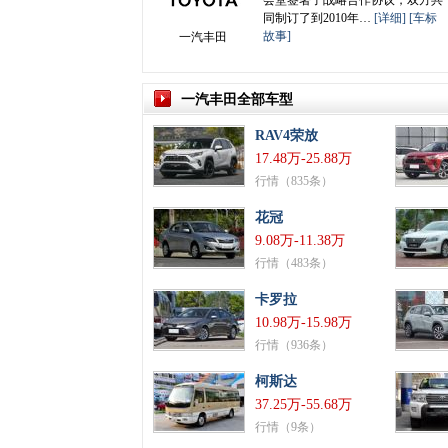
会堂签署了战略合作协议，双方共
同制订了到2010年…
[详细]
[车标
故事]
一汽丰田
一汽丰田全部车型
RAV4荣放
17.48万-25.88万
行情（835条）
花冠
9.08万-11.38万
行情（483条）
卡罗拉
10.98万-15.98万
行情（936条）
柯斯达
37.25万-55.68万
行情（9条）