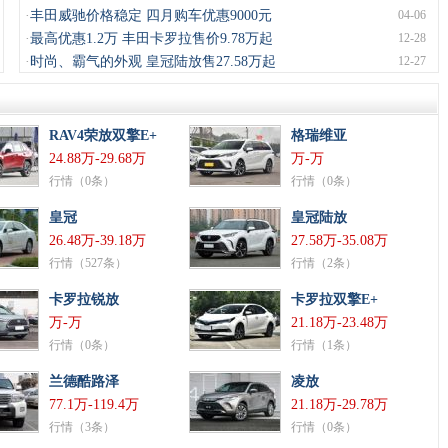
·
丰田威驰价格稳定 四月购车优惠9000元
04-06
·
最高优惠1.2万 丰田卡罗拉售价9.78万起
12-28
·
时尚、霸气的外观 皇冠陆放售27.58万起
12-27
RAV4荣放双擎E+
格瑞维亚
24.88万-29.68万
万-万
行情（0条）
行情（0条）
皇冠
皇冠陆放
26.48万-39.18万
27.58万-35.08万
行情（527条）
行情（2条）
卡罗拉锐放
卡罗拉双擎E+
万-万
21.18万-23.48万
行情（0条）
行情（1条）
兰德酷路泽
凌放
77.1万-119.4万
21.18万-29.78万
行情（3条）
行情（0条）