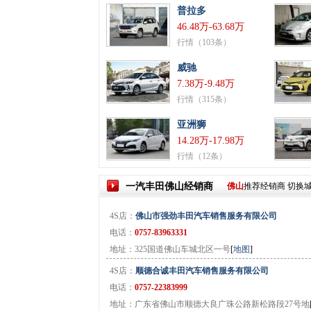
普拉多
46.48万-63.68万
行情（103条）
威驰
7.38万-9.48万
行情（315条）
亚洲狮
14.28万-17.98万
行情（12条）
一汽丰田
佛山
经销商
佛山
推荐经销商
切换
4S店：
佛山市强劲丰田汽车销售服务有限公司
电话：
0757-83963331
地址：325国道佛山车城北区一号
[
地图
]
4S店：
顺德合诚丰田汽车销售服务有限公司
电话：
0757-22383999
地址：广东省佛山市顺德大良广珠公路新松路段27号地