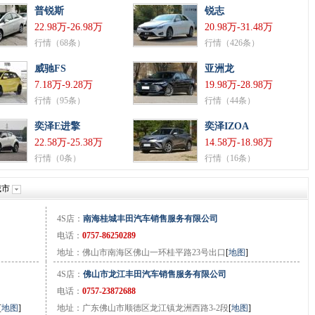
普锐斯
锐志
22.98万-26.98万
20.98万-31.48万
行情（68条）
行情（426条）
威驰FS
亚洲龙
7.18万-9.28万
19.98万-28.98万
行情（95条）
行情（44条）
奕泽E进擎
奕泽IZOA
22.58万-25.38万
14.58万-18.98万
行情（0条）
行情（16条）
城市
4S店：
南海桂城丰田汽车销售服务有限公司
电话：
0757-86250289
地址：佛山市南海区佛山一环桂平路23号出口
[
地图
]
4S店：
佛山市龙江丰田汽车销售服务有限公司
电话：
0757-23872688
[
地图
]
地址：广东佛山市顺德区龙江镇龙洲西路3-2段
[
地图
]