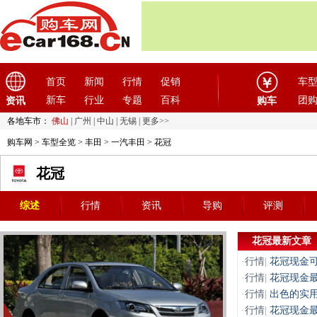
首页
新闻
行情
促销
车
新车
行业
专题
百科
团
资讯
购车
各地车市：
佛山
|
广州
|
中山
|
无锡
|
更多>>
购车网
>
车型全览
>
丰田
>
一汽丰田
> 花冠
花冠
综述
行情
资讯
导购
评测
花冠最新文章
·
行情
|
花冠现金可
·
行情
|
花冠现金最
·
行情
|
出色的实用
·
行情
|
花冠现金最