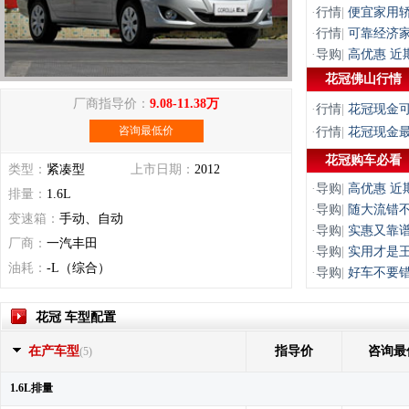
·
行情
|
便宜家用轿
·
行情
|
可靠经济家
·
导购
|
高优惠 近
花冠佛山行情
厂商指导价：
9.08-11.38万
·
行情
|
花冠现金可
咨询最低价
·
行情
|
花冠现金最
花冠购车必看
类型：
紧凑型
上市日期：
2012
·
导购
|
高优惠 近
排量：
1.6L
·
导购
|
随大流错
变速箱：
手动、自动
·
导购
|
实惠又靠谱
厂商：
一汽丰田
·
导购
|
实用才是王
油耗：
-L（综合）
·
导购
|
好车不要错
花冠 车型配置
在产车型
指导价
咨询最
(5)
1.6L排量