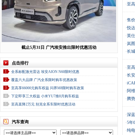
·
至高
·
售价
·
悦达
·
英仕
·
岚图
截止5月31日 广汽埃安推出限时优惠活动
·
长城
点击排行
·
至高
1
全系标配激光雷达 埃安AION N60限时优惠
·
长安
2
覆盖六大品牌 广汽全系限时购车优惠政策
·
iC
3
至高享66000元购车权益 问界M8限时购车政策
·
阿维
4
下定即享三大权益 小米YU7推8月购车权益
·
腾势
5
至高直降2万元 别克全系车限时优惠活动
·
深蓝
汽车查询
·
5年
·
纯电