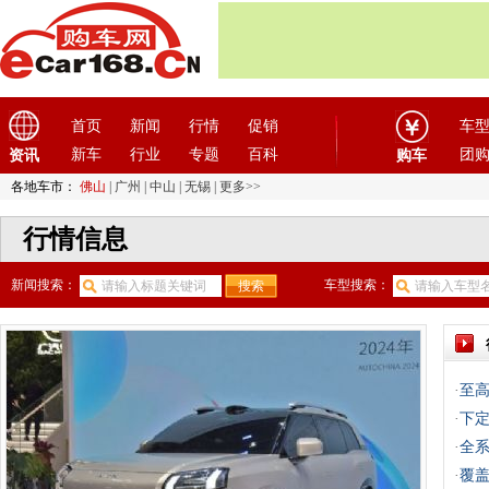
首页
新闻
行情
促销
车
新车
行业
专题
百科
团
资讯
购车
各地车市：
佛山
|
广州
|
中山
|
无锡
|
更多>>
行情信息
新闻搜索：
车型搜索：
·
至高
·
下定
·
全系
·
覆盖