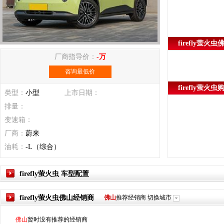
firefly萤火
厂商指导价：
-万
咨询最低价
firefly萤火
类型：
小型
上市日期：
排量：
变速箱：
厂商：
蔚来
油耗：
-L（综合）
firefly萤火虫 车型配置
firefly萤火虫
佛山
经销商
佛山
推荐经销商
切换城市
佛山
暂时没有推荐的经销商