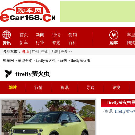
首页
新闻
行情
促销
车
新车
行业
专题
百科
团
资讯
购车
各地车市：
佛山
|
广州
|
中山
|
无锡
|
更多>>
购车网
>
车型全览
>
firefly萤火虫
>
蔚来
> firefly萤火虫
firefly萤火虫
综述
行情
资讯
导购
评测
firefly萤火
·
资讯
|
firefl