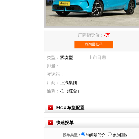
厂商指导价：
-万
咨询最低价
类型：
紧凑型
上市日期：
排量：
变速箱：
厂商：
上汽集团
油耗：
-L（综合）
MG4 车型配置
快速投单
投单类型：
询问最低价
参加团购