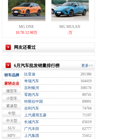
MG ONE
MG MULAN
10.78-12.98万
-万
网友还看过
6月汽车批发销量排行榜
更多>>
比亚迪
281386
轿车品牌
奇瑞汽车
164419
家轿企业
吉利银河
108176
微型车
零跑汽车
89741
小型车
特斯拉中国
89091
紧凑型
吉利汽车
74764
中型
上汽通用五菱
71197
中大型
长城汽车
65619
SUV
广汽丰田
62777
MPV
上汽集团
55412