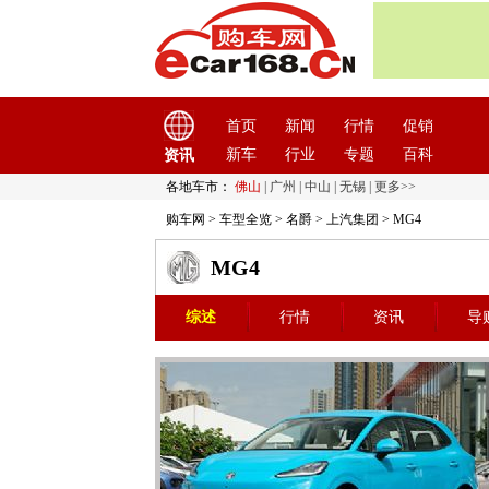
首页
新闻
行情
促销
新车
行业
专题
百科
资讯
各地车市：
佛山
|
广州
|
中山
|
无锡
|
更多>>
购车网
>
车型全览
>
名爵
>
上汽集团
> MG4
MG4
综述
行情
资讯
导