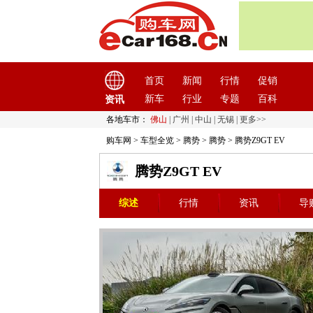
首页
新闻
行情
促销
新车
行业
专题
百科
资讯
各地车市：
佛山
|
广州
|
中山
|
无锡
|
更多>>
购车网
>
车型全览
>
腾势
>
腾势
> 腾势Z9GT EV
腾势Z9GT EV
综述
行情
资讯
导