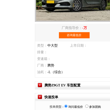
厂商指导价：
-万
咨询最低价
类型：
中大型
上市日期：
排量：
变速箱：
厂商：
腾势
油耗：
-L（综合）
腾势Z9GT EV 车型配置
快速投单
投单类型：
询问最低价
参加团购