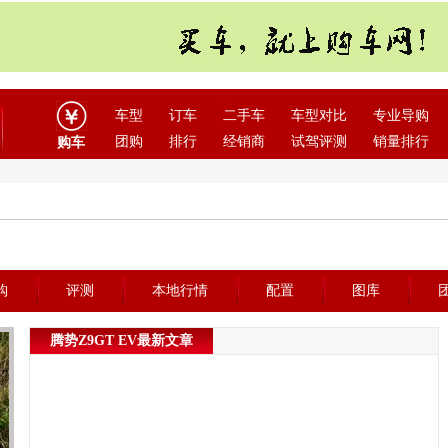
车型
订车
二手车
车型对比
专业导购
团购
排行
经销商
试驾评测
销量排行
购车
购
评测
本地行情
配置
图库
腾势Z9GT EV最新文章