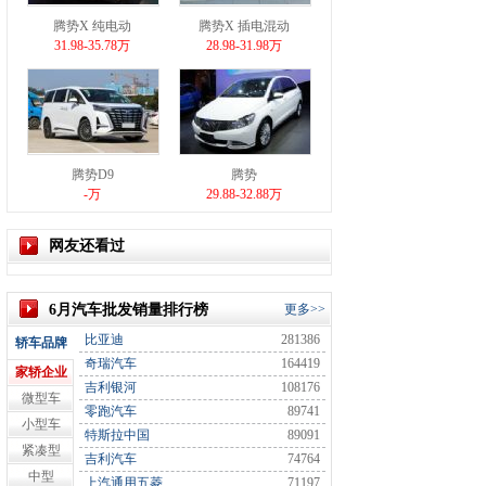
腾势X 纯电动
腾势X 插电混动
31.98-35.78万
28.98-31.98万
腾势D9
腾势
-万
29.88-32.88万
网友还看过
6月汽车批发销量排行榜
更多>>
比亚迪
281386
轿车品牌
奇瑞汽车
164419
家轿企业
吉利银河
108176
微型车
零跑汽车
89741
小型车
特斯拉中国
89091
紧凑型
吉利汽车
74764
中型
上汽通用五菱
71197