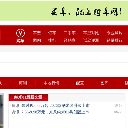
车型
订车
二手车
车型对比
专业导购
团购
排行
经销商
试驾评测
销量排行
购车
购
评测
本地行情
配置
图库
纳米01最新文章
·
资讯
|
限时售5.88万起 2026款纳米01升级上市
10-17
·
资讯
|
7.58-9.98万元，东风纳米01共创版上市
08-30