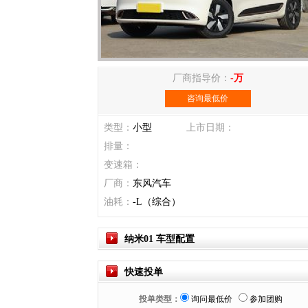
厂商指导价：
-万
咨询最低价
类型：
小型
上市日期：
排量：
变速箱：
厂商：
东风汽车
油耗：
-L（综合）
纳米01 车型配置
快速投单
投单类型：
询问最低价
参加团购