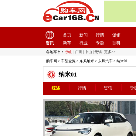
首页
新闻
行情
促销
新车
行业
专题
百科
资讯
各地车市：
佛山
|
广州
|
中山
|
无锡
|
更多>>
购车网
>
车型全览
>
东风纳米
>
东风汽车
> 纳米01
纳米01
综述
行情
资讯
导