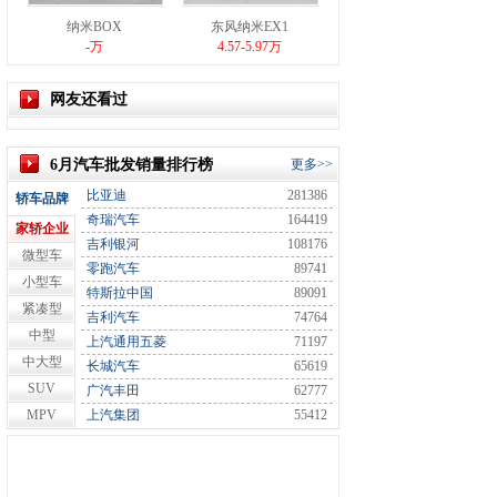
纳米BOX
东风纳米EX1
-万
4.57-5.97万
网友还看过
6月汽车批发销量排行榜
更多>>
比亚迪
281386
轿车品牌
奇瑞汽车
164419
家轿企业
吉利银河
108176
微型车
零跑汽车
89741
小型车
特斯拉中国
89091
紧凑型
吉利汽车
74764
中型
上汽通用五菱
71197
中大型
长城汽车
65619
SUV
广汽丰田
62777
MPV
上汽集团
55412