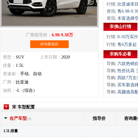
·
行情
|
比亚迪宋目
·
资讯
|
售6.98-
·
资讯
|
丰富选择空
宋佛山行情
厂商指导价：
6.98-9.38万
·
行情
|
8-10万
咨询最低价
·
行情
|
售6万多起
宋购车必看
类型：
SUV
上市日期：
2020
·
导购
|
六款热销自
排量：
1.5L
·
导购
|
性价比高 
变速箱：
手动、自动
·
导购
|
四款7万左
厂商：
比亚迪
·
导购
|
买车新选择
油耗：
-L（综合）
·
导购
|
高颜值高配
宋 车型配置
在产车型
指导价
咨询最
(4)
1.5L排量