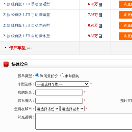
21款 经典版 1.5TI 手动 舒适型
6.98万
询底
21款 经典版 1.5TI 手动 豪华型
7.98万
询底
21款 经典版 1.5TI 自动 精英型
8.98万
询底
21款 经典版 1.5TI 自动 豪华型
9.38万
询底
停产车型
(44)
快速投单
投单类型：
询问最低价
参加团购
车型选择：
*
您的姓名：
*
联系电话：
*
预计买
您所在城市：
*
补充说明：