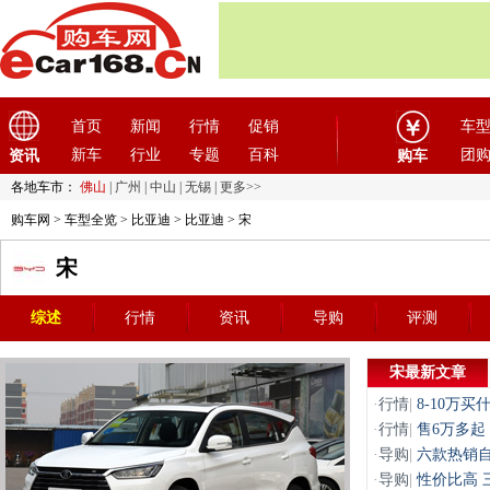
首页
新闻
行情
促销
车
新车
行业
专题
百科
团
资讯
购车
各地车市：
佛山
|
广州
|
中山
|
无锡
|
更多>>
购车网
>
车型全览
>
比亚迪
>
比亚迪
> 宋
宋
综述
行情
资讯
导购
评测
宋最新文章
·
行情
|
8-10万
·
行情
|
售6万多起
·
导购
|
六款热销自
·
导购
|
性价比高 