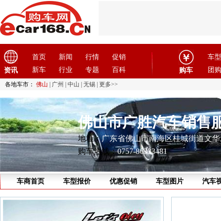
首页
新闻
行情
促销
车
新车
行业
专题
百科
团
资讯
购车
各地车市：
佛山
|
广州
|
中山
|
无锡
|
更多>>
佛山市广胜汽车销售
地址：
广东省佛山市南海区桂城街道文华
购车热线：
0757-86333481
车商首页
车型报价
优惠促销
车型图片
汽车