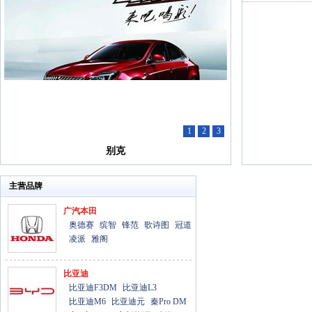
1
2
3
别克
比亚迪
主营品牌
本田
广汽本田
奥德赛
缤智
锋范
歌诗图
冠道
凌派
雅阁
比亚迪
比亚迪F3DM
比亚迪L3
比亚迪M6
比亚迪元
秦Pro DM