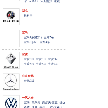
宋
宋MAX
宋新能源
速锐
别克
昂科雷
宝马
宝马1系(进口)
宝马2系
宝马3系GT
宝马4系
宝骏
宝骏310
宝骏510
宝骏560
宝骏610
宝骏630
宝骏730
北京奔驰
奔驰C级
一汽大众
宝来
高尔夫
高尔夫·嘉旅
捷达
迈腾
速腾
蔚领
一汽-大众CC