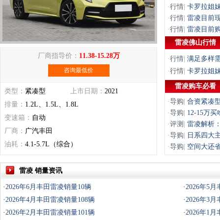
·
行情
|
卡罗拉姐妹
·
行情
|
雷凌目前现
·
行情
|
雷凌目前购
雷凌佛山行情
厂商指导价：
11.38-15.28万
·
行情
|
满足多样需
咨询最低价
·
行情
|
卡罗拉姐妹
雷凌购车必看
类型：
紧凑型
上市日期：
2021
·
导购
|
合资紧凑
排量：
1.2L、1.5L、1.8L
·
导购
|
12-15
变速箱：
自动
·
评测
|
雷凌解析：
厂商：
广汽丰田
·
导购
|
日系四大
油耗：
4.1-5.7L（综合）
·
导购
|
空间大还省
雷凌 销量资讯
·
2026年6月丰田雷凌销量10辆
·
2026年5
·
2026年4月丰田雷凌销量108辆
·
2026年3
·
2026年2月丰田雷凌销量101辆
·
2026年1