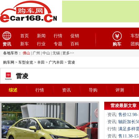
首页
新闻
行情
促销
车
新车
行业
专题
百科
团
资讯
购车
各地车市：
佛山
|
广州
|
中山
|
无锡
|
更多>>
购车网
>
车型全览
>
丰田
>
广汽丰田
> 雷凌
雷凌
综述
行情
资讯
导购
评测
雷凌最新文章
·
资讯
|
售价12.9
·
资讯
|
轴距加长5
·
行情
|
满足多样需
·
资讯
|
售11.38-