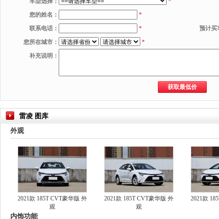
车型选择：
*
您的姓名：
*
联系电话：
*
预计买
您所在城市：
*
补充说明：
雷凌 图库
外观
2021款 185T CVT豪华版 外
2021款 185T CVT豪华版 外
2021款 1
观
观
内饰功能