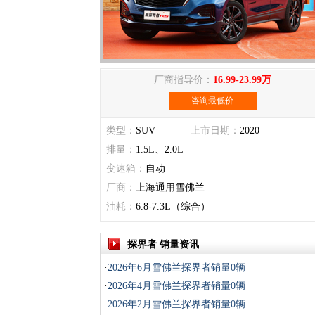
厂商指导价：
16.99-23.99万
咨询最低价
类型：
SUV
上市日期：
2020
排量：
1.5L、2.0L
变速箱：
自动
厂商：
上海通用雪佛兰
油耗：
6.8-7.3L（综合）
探界者 销量资讯
·
2026年6月雪佛兰探界者销量0辆
·
2026年4月雪佛兰探界者销量0辆
·
2026年2月雪佛兰探界者销量0辆