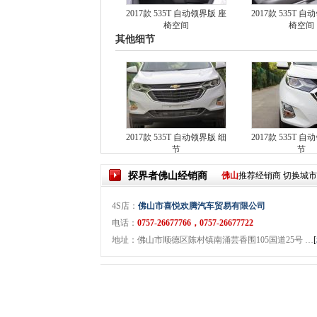
2017款 535T 自动领界版 座
2017款 535T 
椅空间
椅空间
其他细节
2017款 535T 自动领界版 细
2017款 535T 
节
节
探界者
佛山
经销商
佛山
推荐经销商
切换城
4S店：
佛山市喜悦欢腾汽车贸易有限公司
电话：
0757-26677766，0757-26677722
地址：佛山市顺德区陈村镇南涌芸香围105国道25号 …
[