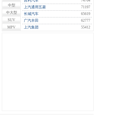
吉利汽车
74764
中型
上汽通用五菱
71197
中大型
长城汽车
65619
SUV
广汽丰田
62777
MPV
上汽集团
55412