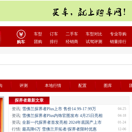
车型
订车
二手车
车型对比
专业导购
团购
排行
经销商
试驾评测
销量排行
购车
购
评测
本地行情
配置
图库
探界者最新文章
·
资讯
|
雪佛兰探界者Plus上市 售价14.99-17.99万
04-25
·
资讯
|
雪佛兰探界者Plus内饰官图发布 4月25日亮相
04-18
·
资讯
|
全新一代探界者首发亮相 2024年底国产上市
01-24
·
行情
|
最高降6万 雪佛兰开拓者/探界者限时优惠
12-06