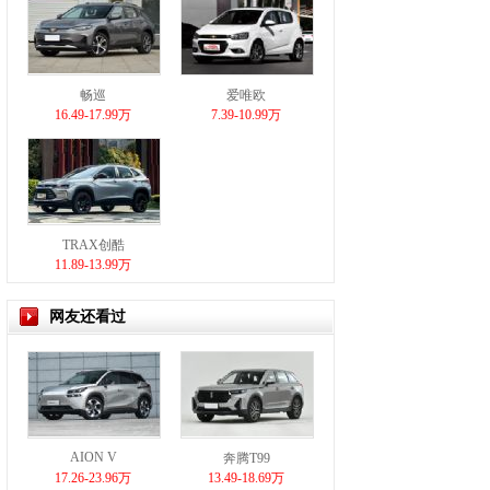
畅巡
爱唯欧
16.49-17.99万
7.39-10.99万
TRAX创酷
11.89-13.99万
网友还看过
AION V
奔腾T99
17.26-23.96万
13.49-18.69万