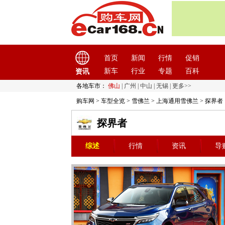
首页
新闻
行情
促销
新车
行业
专题
百科
资讯
各地车市：
佛山
|
广州
|
中山
|
无锡
|
更多>>
购车网
>
车型全览
>
雪佛兰
>
上海通用雪佛兰
> 探界者
探界者
综述
行情
资讯
导