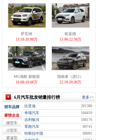
萨瓦纳
欧蓝德
13.18-20.98万
15.98-22.58万
MG领航 新能源
指南者（进口）
16.68-18.68万
22.19-28.09万
6月汽车批发销量排行榜
更多>>
比亚迪
281386
轿车品牌
奇瑞汽车
164419
家轿企业
吉利银河
108176
微型车
零跑汽车
89741
小型车
特斯拉中国
89091
紧凑型