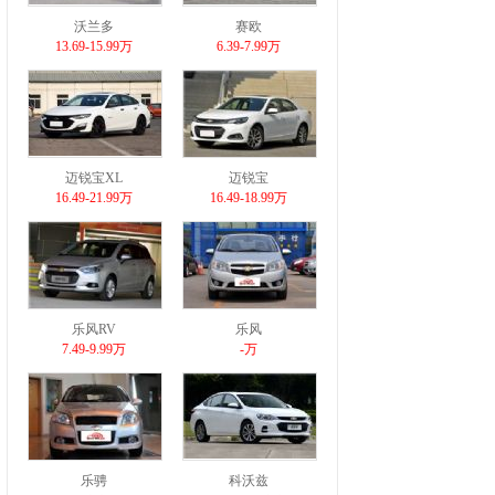
沃兰多
赛欧
13.69-15.99万
6.39-7.99万
迈锐宝XL
迈锐宝
16.49-21.99万
16.49-18.99万
乐风RV
乐风
7.49-9.99万
-万
乐骋
科沃兹