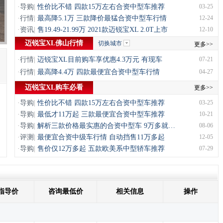
·
导购
|
性价比不错 四款15万左右合资中型车推荐
03-25
·
行情
|
最高降5.1万 三款降价最猛合资中型车行情
12-24
·
资讯
|
售19.49-21.99万 2021款迈锐宝XL 2.0T上市
12-10
迈锐宝XL佛山行情
切换城市
更多>>
·
行情
|
迈锐宝XL目前购车享优惠4.3万元 有现车
07-21
·
行情
|
最高降4.4万 四款最便宜合资中型车行情
04-27
迈锐宝XL购车必看
更多>>
·
导购
|
性价比不错 四款15万左右合资中型车推荐
03-25
·
导购
|
最低才11万起 三款最便宜合资中型车推荐
10-21
·
导购
|
解析三款价格最实惠的合资中型车 9万多就…
08-06
·
评测
|
最便宜合资中级车行情 自动挡售11万多起
12-05
·
导购
|
售价仅12万多起 五款欧美系中型轿车推荐
07-29
指导价
咨询最低价
相关信息
操作