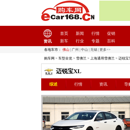
首页
新闻
行情
促销
新车
行业
专题
百科
资讯
各地车市：
佛山
|
广州
|
中山
|
无锡
|
更多>>
购车网
>
车型全览
>
雪佛兰
>
上海通用雪佛兰
> 迈锐宝
迈锐宝XL
综述
行情
资讯
导