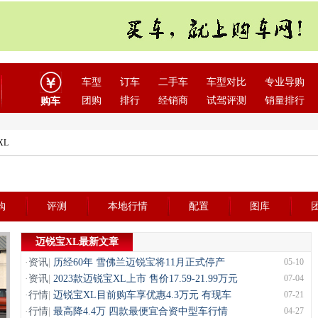
车型
订车
二手车
车型对比
专业导购
团购
排行
经销商
试驾评测
销量排行
购车
XL
购
评测
本地行情
配置
图库
迈锐宝XL最新文章
·
资讯
|
历经60年 雪佛兰迈锐宝将11月正式停产
05-10
·
资讯
|
2023款迈锐宝XL上市 售价17.59-21.99万元
07-04
·
行情
|
迈锐宝XL目前购车享优惠4.3万元 有现车
07-21
·
行情
|
最高降4.4万 四款最便宜合资中型车行情
04-27