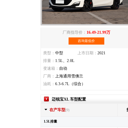
厂商指导价：
16.49-21.99万
咨询最低价
类型：
中型
上市日期：
2021
排量：
1.5L、2.0L
变速箱：
自动
厂商：
上海通用雪佛兰
油耗：
6.3-6.7L（综合）
迈锐宝XL 车型配置
在产车型
(9)
1.5L排量