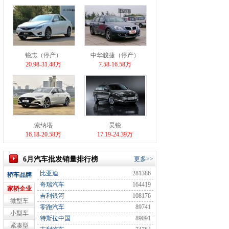
锐志（停产）
中华骏捷（停产）
20.98-31.48万
7.58-16.58万
索纳塔
昊锐
16.18-20.58万
17.19-24.39万
6月汽车批发销量排行榜
更多>>
比亚迪
281386
轿车品牌
奇瑞汽车
164419
家轿企业
吉利银河
108176
微型车
零跑汽车
89741
小型车
特斯拉中国
89091
紧凑型