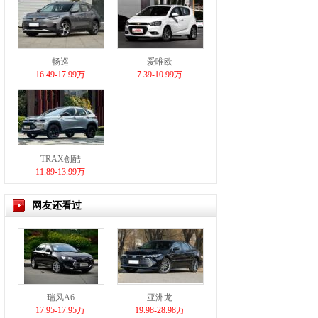
畅巡
爱唯欧
16.49-17.99万
7.39-10.99万
TRAX创酷
11.89-13.99万
网友还看过
瑞风A6
亚洲龙
17.95-17.95万
19.98-28.98万