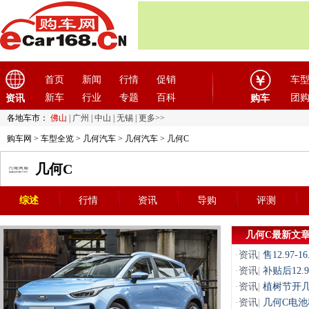
首页
新闻
行情
促销
车
新车
行业
专题
百科
团
资讯
购车
各地车市：
佛山
|
广州
|
中山
|
无锡
|
更多>>
购车网
>
车型全览
>
几何汽车
>
几何汽车
> 几何C
几何C
综述
行情
资讯
导购
评测
几何C最新文
·
资讯
|
售12.97
·
资讯
|
补贴后12.
·
资讯
|
植树节开几
·
资讯
|
几何C电池