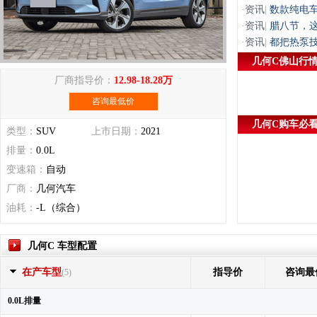
·
资讯
|
数款纯电
·
资讯
|
腊八节，这
·
资讯
|
都把热泵
几何C佛山行
厂商指导价：
12.98-18.28万
咨询最低价
几何C购车必
类型：
SUV
上市日期：
2021
排量：
0.0L
变速箱：
自动
厂商：
几何汽车
油耗：
-L（综合）
几何C 车型配置
在产车型
指导价
咨询最
(5)
0.0L排量