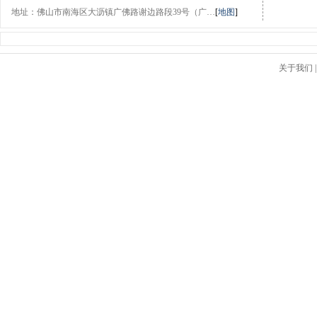
地址：佛山市南海区大沥镇广佛路谢边路段39号（广…
[
地图
]
关于我们