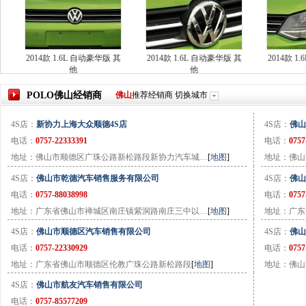
2014款 1.6L 自动豪华版 其
2014款 1.6L 自动豪华版 其
2014款 1
他
他
POLO
佛山
经销商
佛山
推荐经销商
切换城市
4S店：
新协力上海大众顺德4S店
4S店：
佛山
电话：
0757-22333391
电话：
0757
地址：佛山市顺德区广珠公路新松路段新协力汽车城…
[
地图
]
地址：佛山
4S店：
佛山市乾德汽车销售服务有限公司
4S店：
佛山
电话：
0757-88038998
电话：
0757
地址：广东省佛山市禅城区南庄镇紫洞路南庄三中以…
[
地图
]
地址：广东
4S店：
佛山市顺德区汽车销售有限公司
4S店：
佛山
电话：
0757-22330929
电话：
0757
地址：广东省佛山市顺德区伦教广珠公路新松路段
[
地图
]
地址：佛山
4S店：
佛山市航友汽车销售有限公司
电话：
0757-85577209