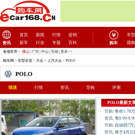
首页
新闻
行情
促销
车
新车
行业
专题
百科
团
资讯
购车
各地车市：
佛山
|
广州
|
中山
|
无锡
|
更多>>
购车网
>
车型全览
>
大众
>
上汽大众
> POLO
POLO
综述
行情
资讯
导购
评测
POLO最新文
·
导购
|
售价5.7
·
资讯
|
售8.99-9
·
导购
|
自动挡7万
·
资讯
|
将于4月2