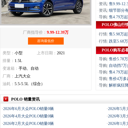
·
资讯
|
售9.99-1
·
资讯
|
细节部分有调
·
导购
|
售4.79
POLO佛山行
厂商指导价：
9.99-12.39万
·
行情
|
售5.98
咨询最低价
·
行情
|
跌至5.6
POLO购车必
类型：
小型
上市日期：
2021
·
导购
|
售价5.7
排量：
1.5L
·
导购
|
自动挡7万
变速箱：
手动、自动
·
导购
|
售4.79
厂商：
上汽大众
·
导购
|
售价4万多
油耗：
5.5-5.5L（综合）
·
导购
|
解析疯狂降
POLO 销量资讯
·
2026年6月大众POLO销量0辆
·
2026年5
·
2026年4月大众POLO销量0辆
·
2026年3
·
2026年2月大众POLO销量0辆
·
2026年1