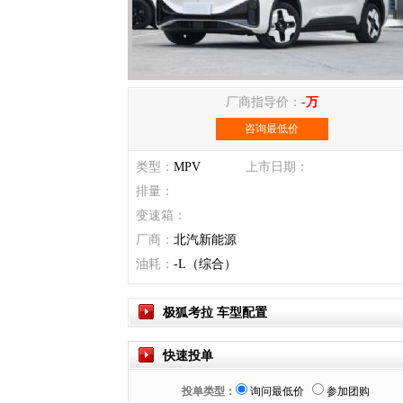
厂商指导价：
-万
咨询最低价
类型：
MPV
上市日期：
排量：
变速箱：
厂商：
北汽新能源
油耗：
-L（综合）
极狐考拉 车型配置
快速投单
投单类型：
询问最低价
参加团购