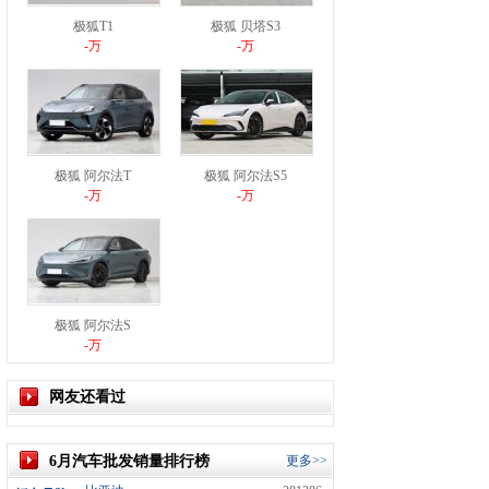
极狐T1
极狐 贝塔S3
-万
-万
极狐 阿尔法T
极狐 阿尔法S5
-万
-万
极狐 阿尔法S
-万
网友还看过
6月汽车批发销量排行榜
更多>>