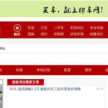
车型
订车
二手车
车型对比
专业导购
团购
排行
经销商
试驾评测
销量排行
购车
狐考拉
购
评测
本地行情
配置
图库
极狐考拉最新文章
·
资讯
|
最高降幅3.2万 极狐汽车三款车型售价调整
02-13