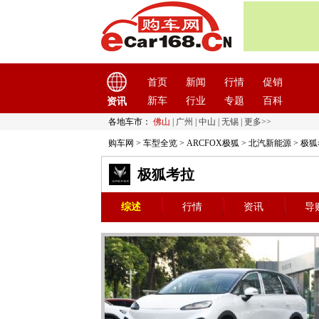
首页
新闻
行情
促销
新车
行业
专题
百科
资讯
各地车市：
佛山
|
广州
|
中山
|
无锡
|
更多>>
购车网
>
车型全览
>
ARCFOX极狐
>
北汽新能源
> 极
极狐考拉
综述
行情
资讯
导