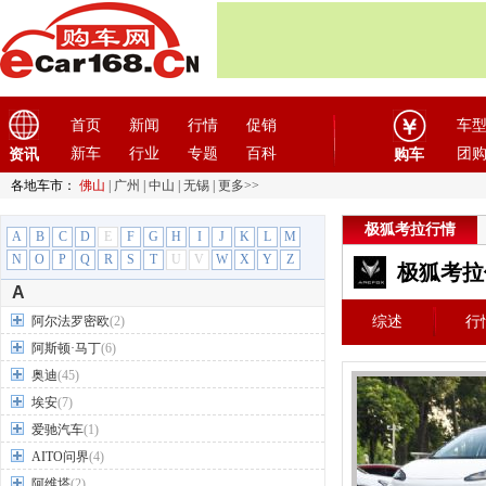
首页
新闻
行情
促销
车
新车
行业
专题
百科
团
资讯
购车
各地车市：
佛山
|
广州
|
中山
|
无锡
|
更多>>
极狐考拉行情
A
B
C
D
E
F
G
H
I
J
K
L
M
N
O
P
Q
R
S
T
U
V
W
X
Y
Z
极狐考拉
A
阿尔法罗密欧
(2)
综述
行
阿斯顿·马丁
(6)
奥迪
(45)
埃安
(7)
爱驰汽车
(1)
AITO问界
(4)
阿维塔
(2)