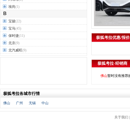
埃尚
(1)
B
宝骏
(22)
宝马
(45)
保时捷
(11)
极狐考拉优惠/报价
北京
(9)
北汽威旺
(9)
北汽制造
(7)
极狐考拉-经销商
奔驰
(63)
奔腾
(15)
佛山
暂时没有推荐
本田
(31)
标致
(19)
极狐考拉各城市行情
别克
(24)
宾利
(5)
佛山
广州
无锡
中山
比亚迪
(56)
布加迪
(1)
关于我们
北汽昌河
(12)