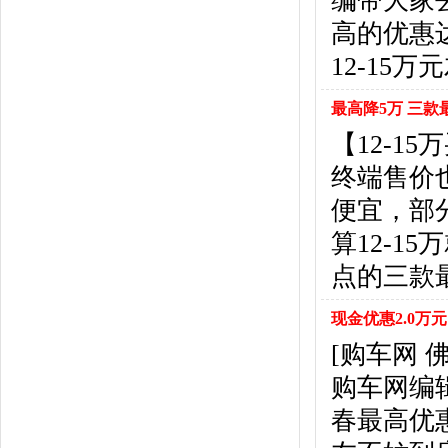
编带大家
东风风行
(18)
高的优惠
东风小康
(11)
东南
(12)
12-15
东风风度
(7)
东风
(4)
最高降5万 三
东风风光
(10)
【12-
电咖
(1)
终端售价
东风瑞泰特
(1)
大乘汽车
(5)
便宜，部
电动屋
(1)
算12-1
东风纳米
(3)
点的三款
大运汽车
(1)
东风奕派
(1)
现金优惠2.0万元
F
[购车网
法拉利
(10)
菲亚特
(9)
购车网编
丰田
(60)
春最高优
福迪
(4)