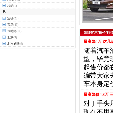
埃尚
(1)
B
宝骏
(22)
宝马
(45)
保时捷
(11)
凯绅优惠/报价/行
北京
(9)
最高降4万 这几
北汽威旺
(9)
随着汽车
北汽制造
(7)
奔驰
(63)
型，毕竟
奔腾
(15)
起售价都
本田
(31)
编带大家
标致
(19)
别克
(24)
车本身定
宾利
(5)
比亚迪
(56)
最高降价4.8万
布加迪
(1)
对于手头
北汽昌河
(12)
现在不用