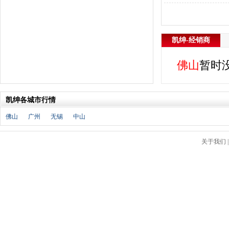
J
金杯
(18)
江淮
(33)
凯绅-经销商
江铃
(7)
捷豹
(11)
佛山
暂时
Jeep
(14)
吉利
(30)
金龙
(2)
凯绅各城市行情
九龙
(1)
佛山
广州
无锡
中山
江铃集团新能源
(8)
ARCFOX极狐
(6)
关于我们
君马
(3)
捷途
(9)
捷达
(3)
几何汽车
(5)
极氪
(4)
捷尼赛思
(3)
吉利银河
(7)