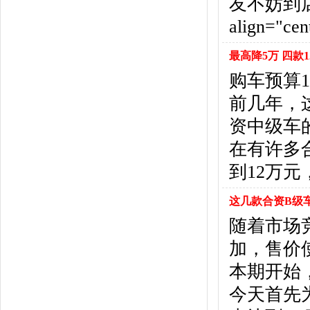
友不妨到
福特
(31)
福田汽车
(18)
align="ce
福汽启腾
(3)
枫叶汽车
(2)
最高降5万 四款
飞凡汽车
(1)
购车预算
方程豹
(1)
前几年，
G
资中级车
GMC
(4)
广汽传祺
(19)
在有许多
广汽吉奥
(16)
到12万元
观致
(3)
国金汽车
(1)
这几款合资B级车
广汽集团
(2)
随着市场
国机智骏
(3)
加，售价
广汽蔚来
(1)
H
本期开始
哈飞汽车
(6)
今天首先
海马汽车
(23)