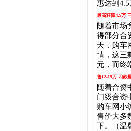
惠达到4.
悍马
(4)
恒天汽车
(3)
最高狂降4.5万
红旗
(12)
黄海
(8)
随着市场
华泰汽车
(9)
得部分合
哈弗
(26)
天，购车
海格
(2)
情，这三
华颂
(1)
汉腾汽车
(3)
元，而终
华泰新能源
(4)
红星汽车
(1)
售12-15万 
华晨雷诺
(1)
随着合资
汉龙汽车
(1)
门级合资
华人运通
(1)
合创
(1)
购车网小
昊铂
(2)
售价大多
I
下。（温
iCAR
(2)