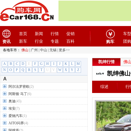
首页
新闻
行情
促销
车
新车
行业
专题
百科
团
资讯
购车
各地车市：
佛山
|
广州
|
中山
|
无锡
|
更多>>
凯绅行情
佛
A
B
C
D
E
F
G
H
I
J
K
L
M
N
O
P
Q
R
S
T
U
V
W
X
Y
Z
凯绅佛山
A
阿尔法罗密欧
(2)
综述
行
阿斯顿·马丁
(6)
奥迪
(45)
埃安
(7)
爱驰汽车
(1)
AITO问界
(4)
阿维塔
(2)