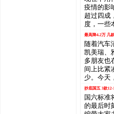
北京汽车
(17)
疫情的影
北汽幻速
(10)
北汽新能源
(12)
超过四成
宝沃汽车
(5)
度，一些
比速汽车
(3)
北汽道达
(1)
最高降4.2万 
北汽瑞翔
(1)
随着汽车
C
凯美瑞、
长安
(71)
长城
(17)
多朋友也
创维汽车
(1)
间上比紧
长安启源
(2)
D
少。今天
DS
(8)
抄底国五 3款12
大发
(1)
道奇
(3)
国六标准
大众
(61)
的最后时
东风风神
(17)