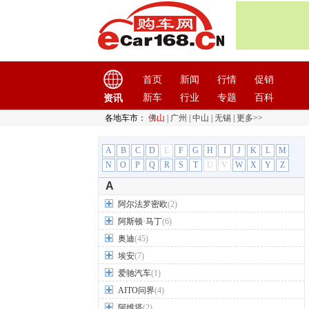
首页
新闻
行情
促销
新车
行业
专题
百科
资讯
各地车市：
佛山
|
广州
|
中山
|
无锡
|
更多>>
A
B
C
D
E
F
G
H
I
J
K
L
M
N
O
P
Q
R
S
T
U
V
W
X
Y
Z
A
阿尔法罗密欧
(2)
阿斯顿·马丁
(6)
奥迪
(45)
埃安
(7)
爱驰汽车
(1)
AITO问界
(4)
阿维塔
(2)