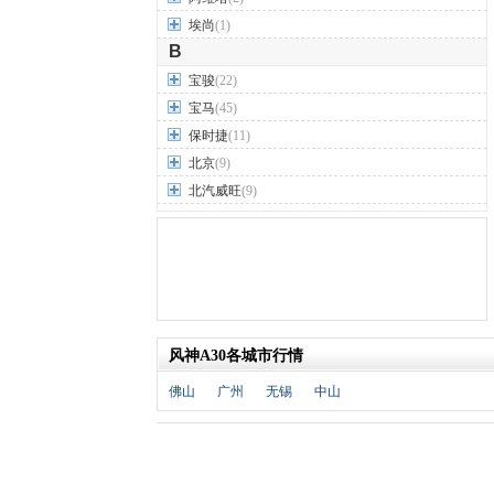
埃尚
(1)
B
宝骏
(22)
宝马
(45)
保时捷
(11)
北京
(9)
北汽威旺
(9)
北汽制造
(7)
奔驰
(63)
奔腾
(15)
本田
(31)
标致
(19)
风神A30各城市行情
别克
(24)
宾利
(5)
佛山
广州
无锡
中山
比亚迪
(56)
布加迪
(1)
北汽昌河
(12)