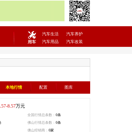
汽车生活
汽车养护
汽车用品
汽车改装
用车
本地行情
配置
图库
.57-8.57
万元
全国行情总条数：
0条
动
佛山行情总条数：
0条
佛山经销商：
0家