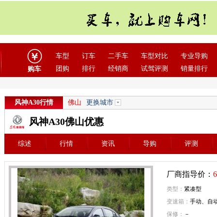
车型
订车
二手车
车型对比
专业导购
团购
排行
经销商
试驾评测
销量排行
购车
风神A30行情
佛山
更换城市
风神A30佛山优惠
综述
行情
资讯
导购
评测
厂商指导价：
6
类型：
紧凑型
变速箱：
手动、自
保修：
－