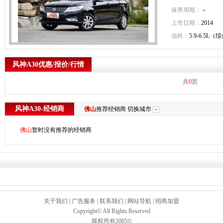
保养周期：
－
上市日期：
2014
油耗：
5.9-6.5L（
风神A30优惠/报价/行情
共
0
页
风神A30-经销商
佛山
推荐经销商
切换城市
佛山
暂时没有推荐的经销商
关于我们
|
广告服务
|
联系我们
|
网站导航
|
招商加盟
Copyright© All Rights Reserved
版权所有2005©