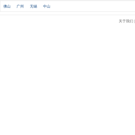
北京汽车
(17)
佛山
广州
无锡
中山
北汽幻速
(10)
北汽新能源
(12)
关于我们
宝沃汽车
(5)
比速汽车
(3)
北汽道达
(1)
北汽瑞翔
(1)
C
长安
(71)
长城
(17)
创维汽车
(1)
长安启源
(2)
D
DS
(8)
大发
(1)
道奇
(3)
大众
(61)
东风风神
(17)