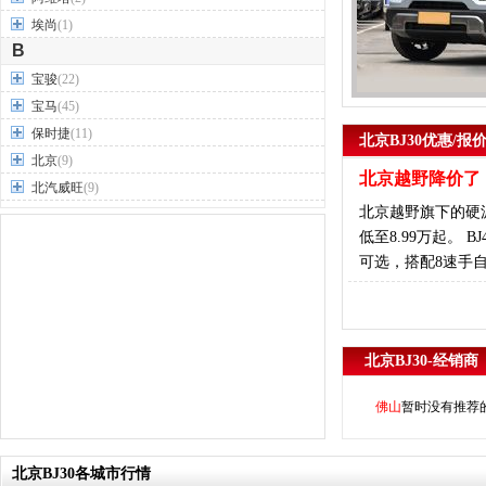
埃尚
(1)
B
宝骏
(22)
宝马
(45)
保时捷
(11)
北京BJ30优惠/报
北京
(9)
北京越野降价了！
北汽威旺
(9)
北京越野旗下的硬派
北汽制造
(7)
低至8.99万起。 
奔驰
(63)
可选，搭配8速手
奔腾
(15)
本田
(31)
标致
(19)
别克
(24)
北京BJ30-经销商
宾利
(5)
比亚迪
(56)
佛山
暂时没有推荐
布加迪
(1)
北汽昌河
(12)
北京BJ30各城市行情