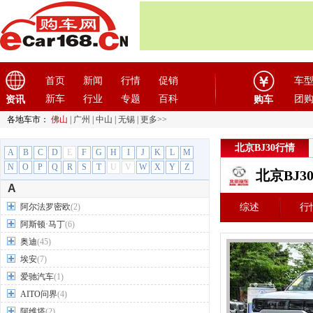
首页
新闻
行情
促销
车
新车
行业
专题
百科
团
资讯
购车
各地车市：
佛山
|
广州
|
中山
|
无锡
|
更多>>
北京BJ30行情
A
B
C
D
E
F
G
H
I
J
K
L
M
N
O
P
Q
R
S
T
U
V
W
X
Y
Z
北京BJ3
A
阿尔法罗密欧
(2)
综述
行
阿斯顿·马丁
(6)
奥迪
(45)
埃安
(7)
爱驰汽车
(1)
AITO问界
(4)
阿维塔
(2)