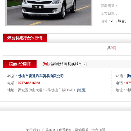
保养周期：
上市日期：
油耗：
-L（综合）
炫丽优惠/报价/行情
共
0
页
炫丽-经销商
佛山
推荐经销商
切换城市
4S店：
佛山市赛通汽车贸易有限公司
4S店：
佛
电话：
0757-86316038
电话：
07
地址：禅城区佛山大道312号佛山车城D8-D11
[
地图
]
地址：地
关于我们
|
广告服务
|
联系我们
|
网站导航
|
招商加盟