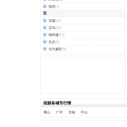
埃尚
(1)
B
宝骏
(22)
宝马
(45)
保时捷
(11)
北京
(9)
北汽威旺
(9)
北汽制造
(7)
奔驰
(63)
奔腾
(15)
本田
(31)
标致
(19)
别克
(24)
宾利
(5)
炫丽各城市行情
比亚迪
(56)
佛山
广州
无锡
中山
布加迪
(1)
北汽昌河
(12)