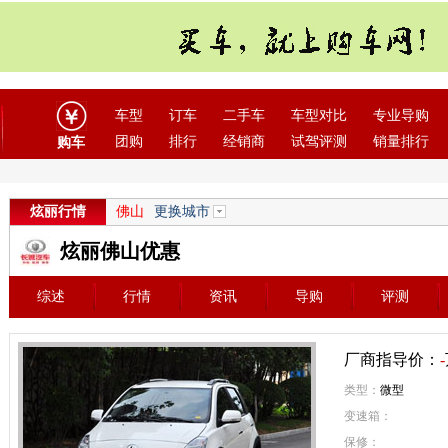
车型
订车
二手车
车型对比
专业导购
团购
排行
经销商
试驾评测
销量排行
购车
炫丽行情
佛山
更换城市
炫丽佛山优惠
综述
行情
资讯
导购
评测
厂商指导价：
-
类型：
微型
变速箱：
保修：