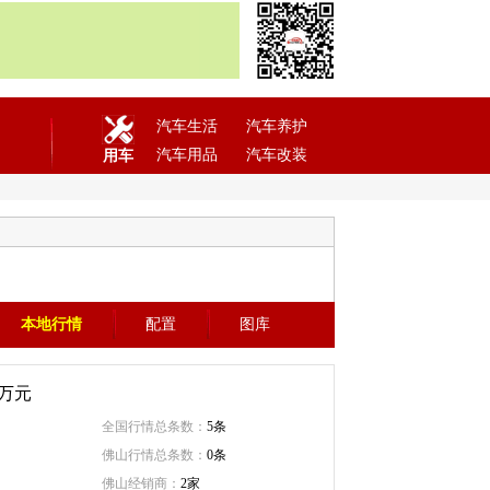
汽车生活
汽车养护
汽车用品
汽车改装
用车
本地行情
配置
图库
万元
全国行情总条数：
5条
佛山行情总条数：
0条
佛山经销商：
2家