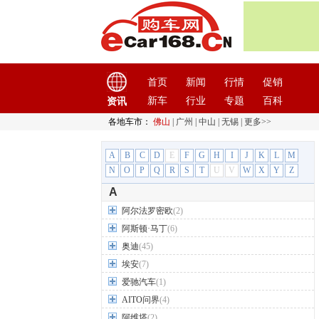
首页
新闻
行情
促销
新车
行业
专题
百科
资讯
各地车市：
佛山
|
广州
|
中山
|
无锡
|
更多>>
A
B
C
D
E
F
G
H
I
J
K
L
M
N
O
P
Q
R
S
T
U
V
W
X
Y
Z
A
阿尔法罗密欧
(2)
阿斯顿·马丁
(6)
奥迪
(45)
埃安
(7)
爱驰汽车
(1)
AITO问界
(4)
阿维塔
(2)