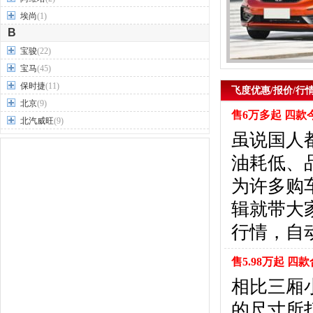
埃尚
(1)
B
宝骏
(22)
宝马
(45)
保时捷
(11)
飞度优惠/报价/行
北京
(9)
售6万多起 四
北汽威旺
(9)
虽说国人都
北汽制造
(7)
奔驰
(63)
油耗低、
奔腾
(15)
为许多购
本田
(31)
辑就带大
标致
(19)
别克
(24)
行情，自动
宾利
(5)
比亚迪
(56)
售5.98万起 
布加迪
(1)
相比三厢
北汽昌河
(12)
的尺寸所