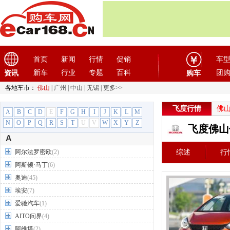
首页
新闻
行情
促销
车
新车
行业
专题
百科
团
资讯
购车
各地车市：
佛山
|
广州
|
中山
|
无锡
|
更多>>
飞度行情
佛
A
B
C
D
E
F
G
H
I
J
K
L
M
N
O
P
Q
R
S
T
U
V
W
X
Y
Z
飞度佛山
A
阿尔法罗密欧
(2)
综述
行
阿斯顿·马丁
(6)
奥迪
(45)
埃安
(7)
爱驰汽车
(1)
AITO问界
(4)
阿维塔
(2)