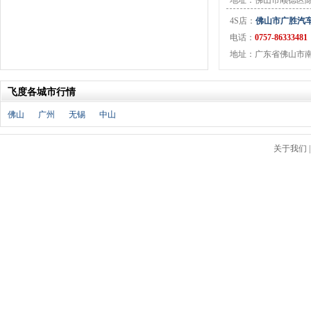
地址：佛山市顺德区陈
江淮钇为
(1)
4S店：
佛山市广胜汽
K
电话：
0757-86333481
凯迪拉克
(15)
地址：广东省佛山市南
开瑞
(10)
克莱斯勒
(3)
飞度各城市行情
科尼赛克
(2)
卡威
(5)
佛山
广州
无锡
中山
凯翼汽车
(12)
康迪全球鹰
(2)
关于我们
L
猎豹汽车
(14)
陆风
(9)
兰博基尼
(6)
劳斯莱斯
(5)
雷克萨斯
(15)
雷诺
(13)
路特斯
(3)
莲花汽车
(3)