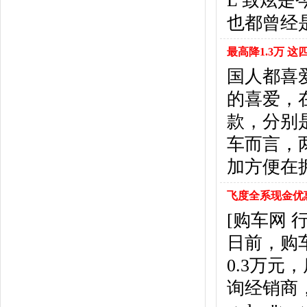
L 致炫是
东风风行
(18)
也都曾经
东风小康
(11)
东南
(12)
最高降1.3万 这
东风风度
(7)
东风
(4)
国人都喜
东风风光
(10)
的喜爱，
电咖
(1)
款，分别
东风瑞泰特
(1)
大乘汽车
(5)
车而言，
电动屋
(1)
加方便在
东风纳米
(3)
大运汽车
(1)
飞度全系现金优惠
东风奕派
(1)
[购车网
F
日前，购
法拉利
(10)
菲亚特
(9)
0.3万
丰田
(60)
询经销商，具
福迪
(4)