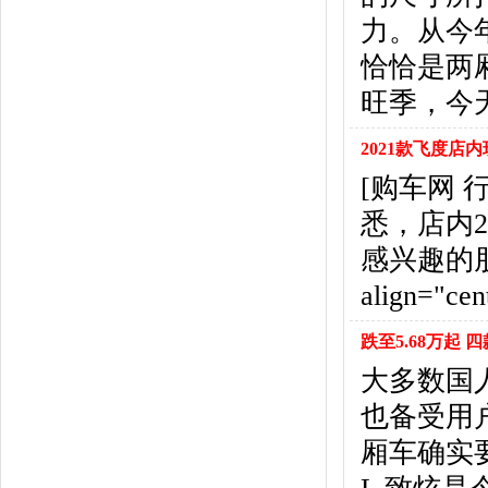
北京汽车
(17)
力。从今
北汽幻速
(10)
北汽新能源
(12)
恰恰是两
宝沃汽车
(5)
旺季，今
比速汽车
(3)
北汽道达
(1)
2021款飞度店内
北汽瑞翔
(1)
[购车网
C
悉，店内2
长安
(71)
长城
(17)
感兴趣的
创维汽车
(1)
align="cent
长安启源
(2)
D
跌至5.68万起
DS
(8)
大多数国
大发
(1)
道奇
(3)
也备受用
大众
(61)
厢车确实
东风风神
(17)