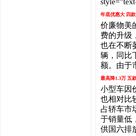
style="text
福特
(31)
福田汽车
(18)
年底优惠大 四
福汽启腾
(3)
价廉物美
枫叶汽车
(2)
飞凡汽车
(1)
费的升级
方程豹
(1)
也在不断萎
G
辆，同比下
GMC
(4)
广汽传祺
(19)
额。由于
广汽吉奥
(16)
观致
(3)
最高降1.3万 
国金汽车
(1)
小型车因
广汽集团
(2)
也相对比
国机智骏
(3)
占轿车市场
广汽蔚来
(1)
H
于销量低
哈飞汽车
(6)
供国六排
海马汽车
(23)