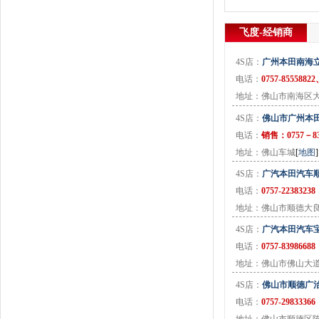
J
金杯
(18)
飞度-经销商
江淮
(33)
江铃
(7)
4S店：
广州本田南海
捷豹
(11)
电话：
0757-85558822
Jeep
(14)
地址：佛山市南海区
吉利
(30)
4S店：
佛山市广州本
金龙
(2)
电话：
销售：0757－839
九龙
(1)
地址：佛山车城
[
地图
]
江铃集团新能源
(8)
4S店：
广汽本田汽车
ARCFOX极狐
(6)
电话：
0757-22383238
君马
(3)
地址：佛山市顺德大
捷途
(9)
4S店：
广汽本田汽车
捷达
(3)
电话：
0757-83986688
几何汽车
(5)
地址：佛山市佛山大道
极氪
(4)
4S店：
佛山市顺德广
捷尼赛思
(3)
电话：
0757-29833366
吉利银河
(7)