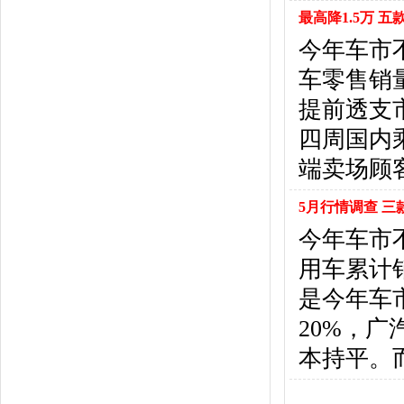
悍马
(4)
最高降1.5万 
恒天汽车
(3)
今年车市
红旗
(12)
黄海
(8)
车零售销
华泰汽车
(9)
提前透支
哈弗
(26)
四周国内
海格
(2)
端卖场顾
华颂
(1)
汉腾汽车
(3)
5月行情调查 三
华泰新能源
(4)
红星汽车
(1)
今年车市
华晨雷诺
(1)
用车累计
汉龙汽车
(1)
是今年车
华人运通
(1)
合创
(1)
20%，
昊铂
(2)
本持平。
I
iCAR
(2)