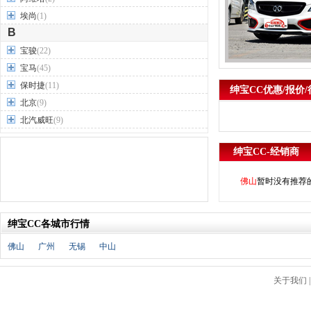
埃尚
(1)
B
宝骏
(22)
宝马
(45)
保时捷
(11)
绅宝CC优惠/报价/
北京
(9)
北汽威旺
(9)
北汽制造
(7)
绅宝CC-经销商
奔驰
(63)
奔腾
(15)
佛山
暂时没有推荐
本田
(31)
标致
(19)
绅宝CC各城市行情
别克
(24)
宾利
(5)
佛山
广州
无锡
中山
比亚迪
(56)
布加迪
(1)
关于我们
北汽昌河
(12)