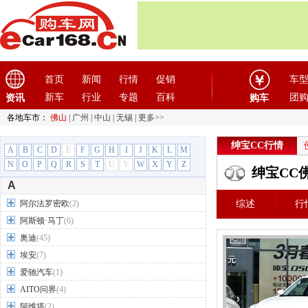
首页
新闻
行情
促销
车
新车
行业
专题
百科
团
资讯
购车
各地车市：
佛山
|
广州
|
中山
|
无锡
|
更多>>
绅宝CC行情
A
B
C
D
E
F
G
H
I
J
K
L
M
N
O
P
Q
R
S
T
U
V
W
X
Y
Z
绅宝CC
A
阿尔法罗密欧
(2)
综述
行
阿斯顿·马丁
(6)
奥迪
(45)
埃安
(7)
爱驰汽车
(1)
AITO问界
(4)
阿维塔
(2)