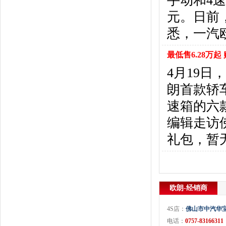
手动和4速
东风风行
(18)
元。日前
东风小康
(11)
东南
(12)
悉，一汽
东风风度
(7)
东风
(4)
最低售6.28万起
东风风光
(10)
4月19日
电咖
(1)
朗首款轿车
东风瑞泰特
(1)
大乘汽车
(5)
速箱的六款
电动屋
(1)
编辑走访
东风纳米
(3)
礼包，暂
大运汽车
(1)
东风奕派
(1)
F
法拉利
(10)
欧朗-经销商
菲亚特
(9)
丰田
(60)
4S店：
佛山市中汽华
福迪
(4)
电话：
0757-83166311