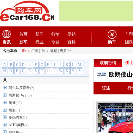
首页
新闻
行情
促销
车
新车
行业
专题
百科
团
资讯
购车
各地车市：
佛山
|
广州
|
中山
|
无锡
|
更多>>
欧朗行情
佛
A
B
C
D
E
F
G
H
I
J
K
L
M
N
O
P
Q
R
S
T
U
V
W
X
Y
Z
欧朗佛山
A
阿尔法罗密欧
(2)
综述
行
阿斯顿·马丁
(6)
奥迪
(45)
埃安
(7)
爱驰汽车
(1)
AITO问界
(4)
阿维塔
(2)