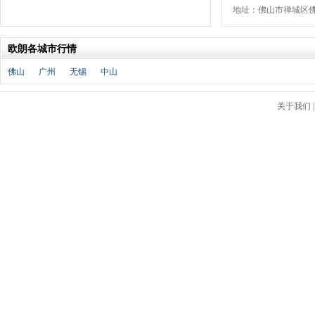
福特
(31)
地址：佛山市禅城区佛
福田汽车
(18)
福汽启腾
(3)
欧朗各城市行情
枫叶汽车
(2)
佛山
广州
无锡
中山
飞凡汽车
(1)
方程豹
(1)
G
关于我们
GMC
(4)
广汽传祺
(19)
广汽吉奥
(16)
观致
(3)
国金汽车
(1)
广汽集团
(2)
国机智骏
(3)
广汽蔚来
(1)
H
哈飞汽车
(6)
海马汽车
(23)