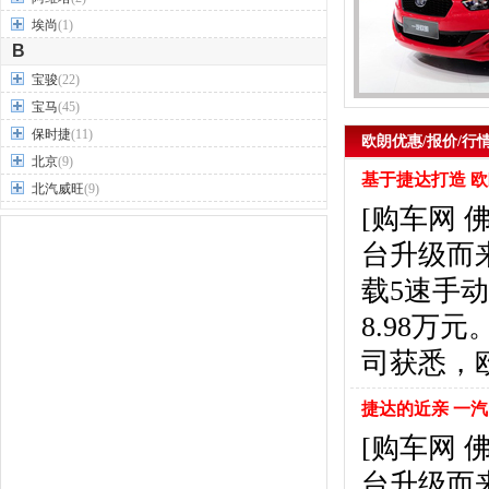
埃尚
(1)
B
宝骏
(22)
宝马
(45)
保时捷
(11)
欧朗优惠/报价/行
北京
(9)
基于捷达打造 欧
北汽威旺
(9)
[购车网 
北汽制造
(7)
奔驰
(63)
台升级而
奔腾
(15)
载5速手动
本田
(31)
8.98
标致
(19)
别克
(24)
司获悉，
宾利
(5)
比亚迪
(56)
捷达的近亲 一汽
布加迪
(1)
[购车网 
北汽昌河
(12)
台升级而