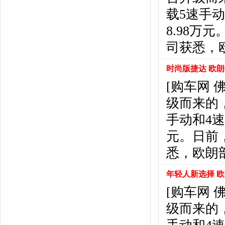
北京汽车
(17)
载5速手动
北汽幻速
(10)
北汽新能源
(12)
8.98
宝沃汽车
(5)
司获悉，
比速汽车
(3)
北汽道达
(1)
时尚版捷达 欧朗
北汽瑞翔
(1)
[购车网 
C
级而来的
长安
(71)
长城
(17)
手动和4速
创维汽车
(1)
元。日前
长安启源
(2)
D
悉，欧朗
DS
(8)
年轻人新选择 欧
大发
(1)
道奇
(3)
[购车网 
大众
(61)
级而来的
东风风神
(17)