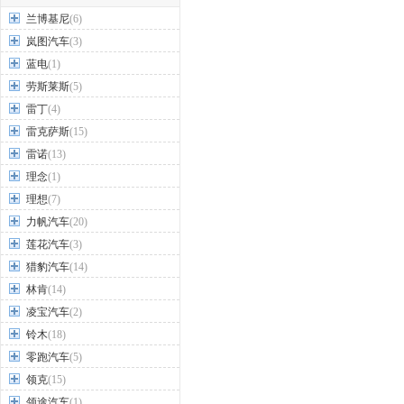
兰博基尼
(6)
岚图汽车
(3)
蓝电
(1)
劳斯莱斯
(5)
雷丁
(4)
雷克萨斯
(15)
雷诺
(13)
理念
(1)
理想
(7)
力帆汽车
(20)
莲花汽车
(3)
猎豹汽车
(14)
林肯
(14)
凌宝汽车
(2)
铃木
(18)
零跑汽车
(5)
领克
(15)
领途汽车
(1)