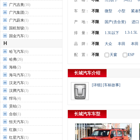
价 格：
不限
5万以下
5-8万
8
广汽吉奥
(16)
车 型：
不限
微型
小型
紧凑
广汽集团
(2)
广汽蔚来
(1)
产 地：
不限
国产(含合资)
进口
国机智骏
(3)
1.3-1.5L
排 量：
不限
1.3L以下
国金汽车
(1)
H
品 牌：
不限
大众
丰田
本田
哈飞汽车
(6)
配 置：
不限
天窗
ESP
哈弗
(26)
海格
(2)
长城汽车介绍
海马汽车
(23)
汉龙汽车
(1)
[详细]
[车标故事]
汉腾汽车
(3)
悍马
(4)
昊铂
(2)
长城汽车车型
合创
(1)
恒天汽车
(3)
红旗
(12)
红星汽车
(1)