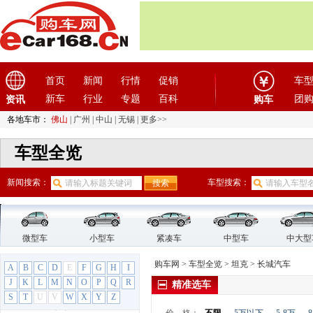
东风小康
(11)
东风奕派
(1)
东南
(12)
F
法拉利
(10)
首页
新闻
行情
促销
车
方程豹
(1)
新车
行业
专题
百科
团
资讯
购车
飞凡汽车
(1)
各地车市：
佛山
|
广州
|
中山
|
无锡
|
更多>>
菲亚特
(9)
车型全览
丰田
(60)
枫叶汽车
(2)
新闻搜索：
车型搜索：
福迪
(4)
福汽启腾
(3)
福特
(31)
福田汽车
(18)
微型车
小型车
紧凑车
中型车
中大型
G
购车网
>
车型全览
>
坦克
>
长城汽车
A
B
C
D
E
F
G
H
I
GMC
(4)
J
K
L
M
N
O
P
Q
R
精准选车
观致
(3)
S
T
U
V
W
X
Y
Z
广汽传祺
(19)