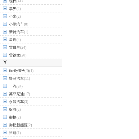
现代
(41)
享界
(2)
小米
(2)
小鹏汽车
(8)
新特汽车
(1)
星途
(4)
雪佛兰
(24)
雪铁龙
(20)
Y
firefly萤火虫
(1)
野马汽车
(11)
一汽
(24)
英菲尼迪
(17)
永源汽车
(3)
驭胜
(2)
御捷
(2)
御捷新能源
(2)
裕路
(1)