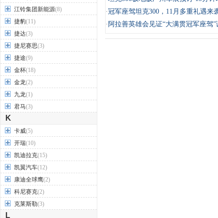
江铃集团新能源
(8)
·
冠军座驾坦克300，11月多重礼遇来
捷豹
(11)
·
阿拉善英雄会见证“大满贯冠军座驾”
捷达
(3)
捷尼赛思
(3)
捷途
(9)
金杯
(18)
金龙
(2)
九龙
(1)
君马
(3)
K
卡威
(5)
开瑞
(10)
凯迪拉克
(15)
凯翼汽车
(12)
康迪全球鹰
(2)
科尼赛克
(2)
克莱斯勒
(3)
L