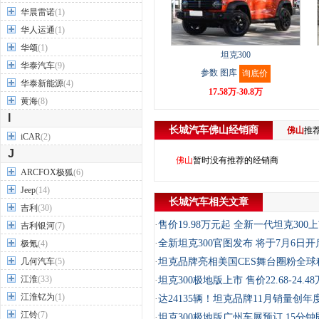
华晨雷诺
(1)
华人运通
(1)
华颂
(1)
坦克300
华泰汽车
(9)
参数
图库
询底价
华泰新能源
(4)
17.58万-30.8万
黄海
(8)
I
长城汽车
佛山
经销商
佛山
推
iCAR
(2)
J
佛山
暂时没有推荐的经销商
ARCFOX极狐
(6)
Jeep
(14)
长城汽车相关文章
吉利
(30)
·
售价19.98万元起 全新一代坦克300
吉利银河
(7)
·
全新坦克300官图发布 将于7月6日
极氪
(4)
几何汽车
(5)
·
坦克品牌亮相美国CES舞台圈粉全球
江淮
(33)
·
坦克300极地版上市 售价22.68-24.4
江淮钇为
(1)
·
达24135辆！坦克品牌11月销量创年
江铃
(7)
·
坦克300极地版广州车展预订 15分