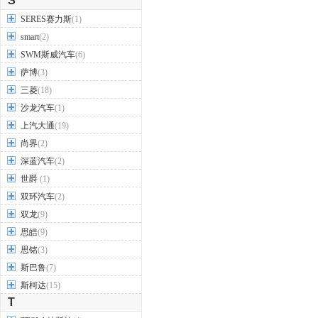
S
SERES赛力斯
(1)
smart
(2)
SWM斯威汽车
(6)
萨博
(3)
三菱
(18)
沙龙汽车
(1)
上汽大通
(19)
尚界
(2)
深蓝汽车
(2)
世爵
(1)
双环汽车
(2)
双龙
(9)
思皓
(9)
思铭
(3)
斯巴鲁
(7)
斯柯达
(15)
T