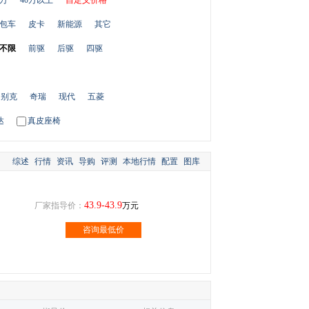
0万
40万以上
自定义价格
包车
皮卡
新能源
其它
不限
前驱
后驱
四驱
别克
奇瑞
现代
五菱
达
真皮座椅
综述
行情
资讯
导购
评测
本地行情
配置
图库
43.9-43.9
厂家指导价：
万元
咨询最低价