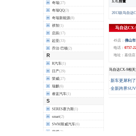
3.7L排量
奇瑞
(27)
奇瑞QQ
(3)
2013款马自达C
奇瑞新能源
(8)
祺智
(1)
马自达CX-
启辰
(17)
4S店：
佛山市
起亚
(33)
电话：
0757-2
乔治·巴顿
(2)
R
地址：嘉信店
R汽车
(1)
马自达CX-9相
日产
(29)
荣威
(27)
·
新车更犀利了
瑞麒
(6)
·
全新跨界SUV
睿蓝汽车
(1)
S
SERES赛力斯
(1)
smart
(2)
SWM斯威汽车
(6)
萨博
(3)