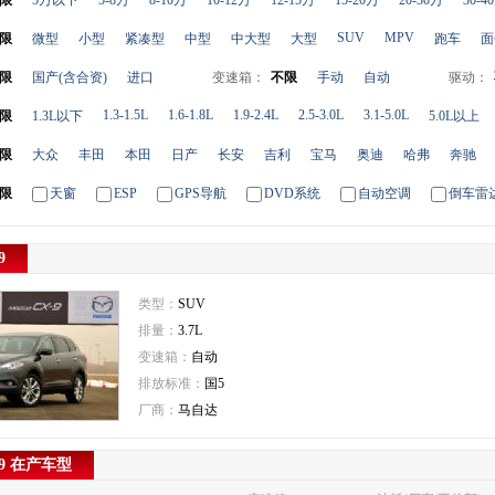
限
5万以下
5-8万
8-10万
10-12万
12-15万
15-20万
20-30万
30-4
SUV
MPV
限
微型
小型
紧凑型
中型
中大型
大型
跑车
面
限
国产(含合资)
进口
变速箱：
不限
手动
自动
驱动：
1.3-1.5L
1.6-1.8L
1.9-2.4L
2.5-3.0L
3.1-5.0L
限
1.3L以下
5.0L以上
限
大众
丰田
本田
日产
长安
吉利
宝马
奥迪
哈弗
奔驰
限
天窗
ESP
GPS导航
DVD系统
自动空调
倒车雷
9
类型：
SUV
排量：
3.7L
变速箱：
自动
排放标准：
国5
厂商：
马自达
9 在产车型