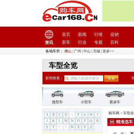
马自达8（停产）
马自达ATENZA（停产）
马自达CX-7（停产）
睿翼（停产）
长安马自达
(8)
首页
新闻
行情
促销
马自达3昂克赛拉
新车
行业
专题
百科
资讯
马自达CX-30
马自达CX-30 EV
各地车市：
佛山
|
广州
|
中山
|
无锡
|
更多>>
马自达CX-5
车型全览
马自达CX-8
马自达2（停产）
新闻搜索：
马自达3（停产）
马自达3星骋（停产）
马自达
(7)
ATENZA(进口)
微型车
小型车
紧凑车
马自达5
购车网
>
车型全
A
B
C
D
E
F
G
H
I
马自达CX-3
J
K
L
M
N
O
P
Q
R
精准选车
马自达CX-5（进口）
S
T
U
V
W
X
Y
Z
马自达CX-7（进口）