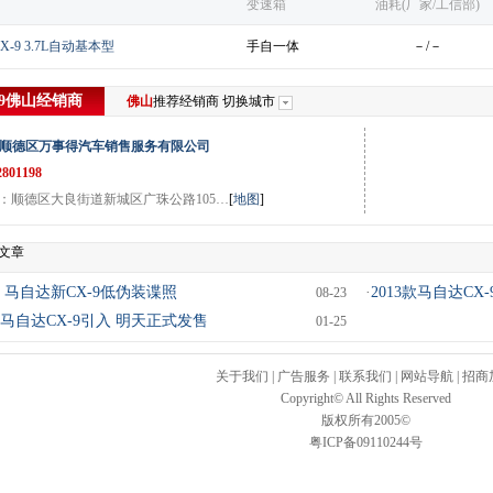
变速箱
油耗(厂家/工信部)
X-9 3.7L自动基本型
手自一体
－/－
9
佛山
经销商
佛山
推荐经销商
切换城市
顺德区万事得汽车销售服务有限公司
2801198
：顺德区大良街道新城区广珠公路105…
[
地图
]
关文章
 马自达新CX-9低伪装谍照
·
2013款马自达CX
08-23
马自达CX-9引入 明天正式发售
01-25
关于我们
|
广告服务
|
联系我们
|
网站导航
|
招商
Copyright© All Rights Reserved
版权所有2005©
粤ICP备09110244号