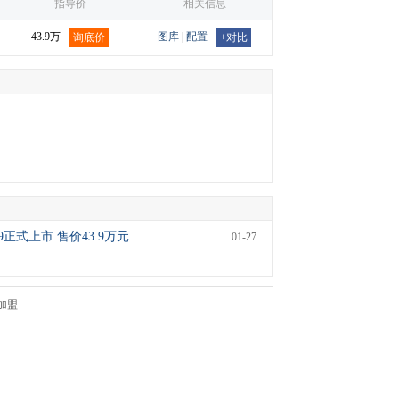
指导价
相关信息
43.9万
图库
|
配置
询底价
+对比
-9正式上市 售价43.9万元
01-27
加盟