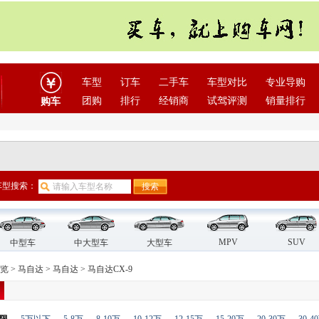
车型
订车
二手车
车型对比
专业导购
团购
排行
经销商
试驾评测
销量排行
购车
车型搜索：
MPV
SUV
中型车
中大型车
大型车
览
>
马自达
>
马自达
>
马自达CX-9