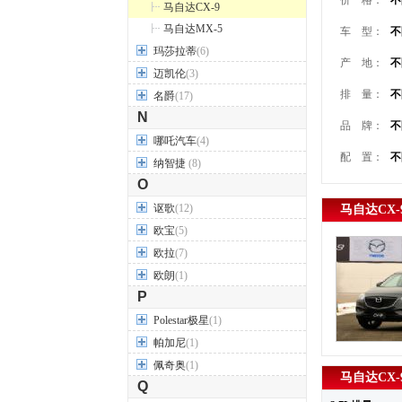
价 格：
不
马自达CX-9
马自达MX-5
车 型：
不
玛莎拉蒂
(6)
产 地：
不
迈凯伦
(3)
排 量：
不
名爵
(17)
N
品 牌：
不
哪吒汽车
(4)
配 置：
不
纳智捷
(8)
O
讴歌
(12)
马自达CX-
欧宝
(5)
欧拉
(7)
欧朗
(1)
P
Polestar极星
(1)
帕加尼
(1)
佩奇奥
(1)
马自达CX-
Q