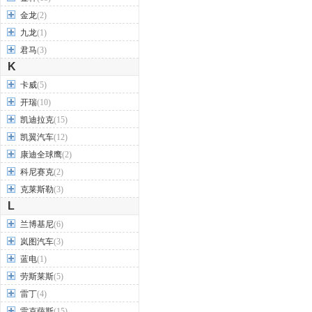
金龙
(2)
九龙
(1)
君马
(3)
K
卡威
(5)
开瑞
(10)
凯迪拉克
(15)
凯翼汽车
(12)
康迪全球鹰
(2)
科尼赛克
(2)
克莱斯勒
(3)
L
兰博基尼
(6)
岚图汽车
(3)
蓝电
(1)
劳斯莱斯
(5)
雷丁
(4)
雷克萨斯
(15)