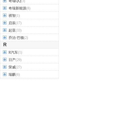
奇瑞QQ
(3)
奇瑞新能源
(8)
祺智
(1)
启辰
(17)
起亚
(33)
乔治·巴顿
(2)
R
R汽车
(1)
日产
(29)
荣威
(27)
瑞麒
(6)
睿蓝汽车
(1)
S
SERES赛力斯
(1)
smart
(2)
SWM斯威汽车
(6)
萨博
(3)
三菱
(18)