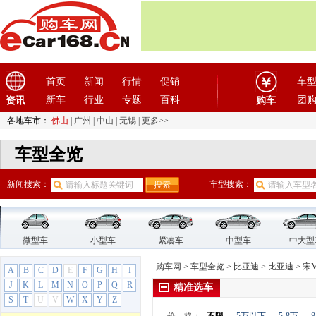
海豹06 DM-i
海鸥
海豚
汉DM-i
汉EV
首页
新闻
行情
促销
车
汉L DM-i
新车
行业
专题
百科
团
资讯
购车
汉L EV
秦
各地车市：
佛山
|
广州
|
中山
|
无锡
|
更多>>
秦EV
车型全览
秦L
秦PLUS
新闻搜索：
车型搜索：
秦Pro
秦Pro DM
秦Pro EV
驱逐舰05
微型车
小型车
紧凑车
中型车
中大型
驱逐舰06 DM-i
购车网
>
车型全览
>
比亚迪
>
比亚迪
>
宋M
A
B
C
D
E
F
G
H
I
宋
J
K
L
M
N
O
P
Q
R
精准选车
宋L DM-i
S
T
U
V
W
X
Y
Z
宋MAX