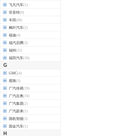
飞凡汽车
(1)
菲亚特
(9)
丰田
(60)
枫叶汽车
(2)
福迪
(4)
福汽启腾
(3)
福特
(31)
福田汽车
(18)
G
GMC
(4)
观致
(3)
广汽传祺
(19)
广汽吉奥
(16)
广汽集团
(2)
广汽蔚来
(1)
国机智骏
(3)
国金汽车
(1)
H