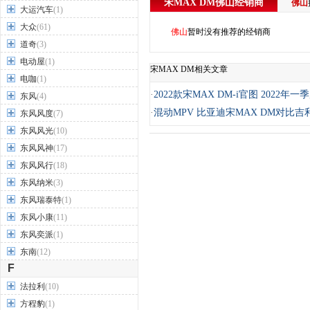
宋MAX DM
佛山
经销商
佛山
大运汽车
(1)
大众
(61)
佛山
暂时没有推荐的经销商
道奇
(3)
电动屋
(1)
宋MAX DM相关文章
电咖
(1)
·
2022款宋MAX DM-i官图 2022年
东风
(4)
·
混动MPV 比亚迪宋MAX DM对比吉
东风风度
(7)
东风风光
(10)
东风风神
(17)
东风风行
(18)
东风纳米
(3)
东风瑞泰特
(1)
东风小康
(11)
东风奕派
(1)
东南
(12)
F
法拉利
(10)
方程豹
(1)