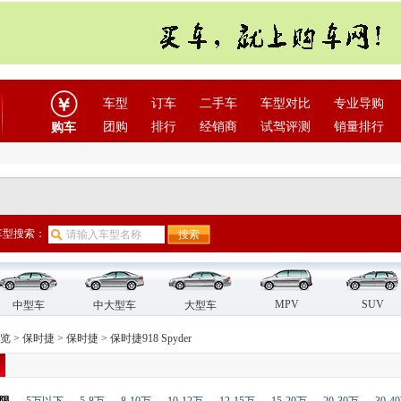
车型
订车
二手车
车型对比
专业导购
团购
排行
经销商
试驾评测
销量排行
购车
车型搜索：
MPV
SUV
中型车
中大型车
大型车
览
>
保时捷
>
保时捷
>
保时捷918 Spyder