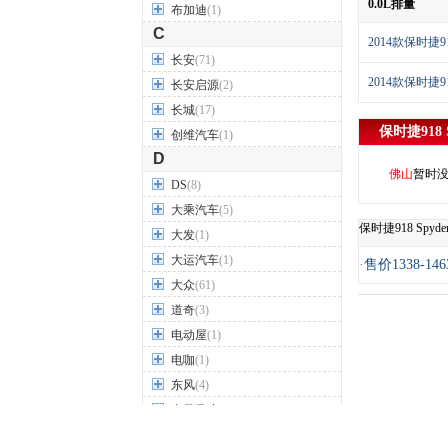
0.0L排量
布加迪
(1)
C
2014款保时捷918 S
长安
(71)
2014款保时捷918
长安启源
(2)
长城
(17)
保时捷918 S
创维汽车
(1)
D
佛山
暂时
DS
(8)
大乘汽车
(5)
保时捷918 Spy
大发
(1)
大运汽车
(1)
·
售价1338-14
大众
(61)
道奇
(3)
电动屋
(1)
电咖
(1)
东风
(4)
东风风度
(7)
东风风光
(10)