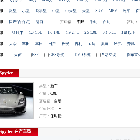
限
5万以下
5-8万
8-10万
10-12万
12-15万
15-20万
20-30万
30-4
SUV
MPV
限
微型
小型
紧凑型
中型
中大型
大型
跑车
面
限
国产(含合资)
进口
变速箱：
不限
手动
自动
驱动：
1.3-1.5L
1.6-1.8L
1.9-2.4L
2.5-3.0L
3.1-5.0L
限
1.3L以下
5.0L以上
限
大众
丰田
本田
日产
长安
吉利
宝马
奥迪
哈弗
奔驰
限
天窗
ESP
GPS导航
DVD系统
自动空调
倒车雷
pyder
类型：
跑车
排量：
0.0L
变速箱：
自动
排放标准：
－
厂商：
保时捷
Spyder 在产车型