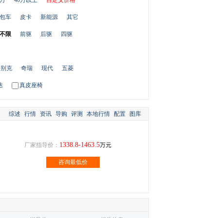
0万
40万以上
自定义价格
包车
皮卡
新能源
其它
不限
前驱
后驱
四驱
别克
奇瑞
现代
五菱
达
真皮座椅
综述
行情
资讯
导购
评测
本地行情
配置
图库
1338.8-1463.5
厂家指导价：
万元
咨询最低价