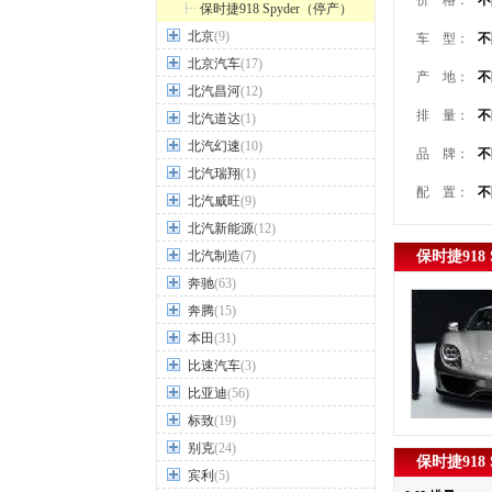
价 格：
不
保时捷918 Spyder（停产）
北京
(9)
车 型：
不
北京汽车
(17)
产 地：
不
北汽昌河
(12)
排 量：
不
北汽道达
(1)
北汽幻速
(10)
品 牌：
不
北汽瑞翔
(1)
配 置：
不
北汽威旺
(9)
北汽新能源
(12)
北汽制造
(7)
保时捷918 S
奔驰
(63)
奔腾
(15)
本田
(31)
比速汽车
(3)
比亚迪
(56)
标致
(19)
别克
(24)
保时捷918 
宾利
(5)