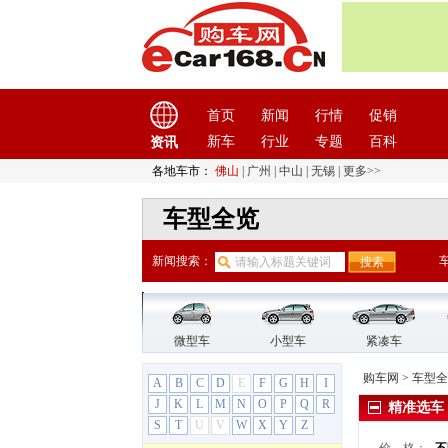
爱驰汽车
(1)
奥迪
(45)
B
宝骏
(22)
首页
新闻
行情
促销
宝马
(45)
新车
行业
专题
百科
资讯
宝沃汽车
(5)
保时捷
(11)
各地车市：
佛山
|
广州
|
中山
|
无锡
|
更多>>
保时捷
(11)
车型全览
Cayenne新能源
Cayman
新闻搜索：
Panamera
Panamera新能源
Taycan
保时捷718
微型车
小型车
紧凑车
保时捷911
购车网
>
车型全
A
B
C
D
E
F
G
H
I
保时捷Macan
J
K
L
M
N
O
P
Q
R
精准选车
卡宴Cayenne
S
T
U
V
W
X
Y
Z
Boxster（停产）