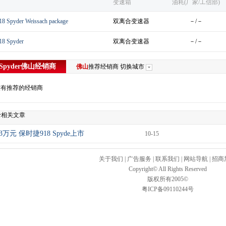
变速箱
油耗(厂家/工信部)
pyder Weissach package
双离合变速器
－/－
 Spyder
双离合变速器
－/－
pyder
佛山
经销商
佛山
推荐经销商
切换城市
没有推荐的经销商
der相关文章
63万元 保时捷918 Spyde上市
10-15
关于我们
|
广告服务
|
联系我们
|
网站导航
|
招商
Copyright© All Rights Reserved
版权所有2005©
粤ICP备09110244号