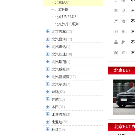
价 格：
不
北京EU7
北京F40
车 型：
不
北京U5 PLUS
产 地：
不
北京汽车E系列
北京汽车
(17)
排 量：
不
北汽昌河
(12)
品 牌：
不
北汽道达
(1)
配 置：
不
北汽幻速
(10)
北汽瑞翔
(1)
北汽威旺
(9)
北京EU7
北汽新能源
(12)
北汽制造
(7)
奔驰
(63)
奔腾
(15)
本田
(31)
比速汽车
(3)
比亚迪
(56)
北京EU7 
标致
(19)