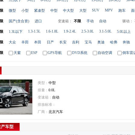
限
5万以下
5-8万
8-10万
10-12万
12-15万
15-20万
20-30万
30-4
SUV
MPV
限
微型
小型
紧凑型
中型
中大型
大型
跑车
面
限
国产(含合资)
进口
变速箱：
不限
手动
自动
驱动：
1.3-1.5L
1.6-1.8L
1.9-2.4L
2.5-3.0L
3.1-5.0L
限
1.3L以下
5.0L以上
限
大众
丰田
本田
日产
长安
吉利
宝马
奥迪
哈弗
奔驰
限
天窗
ESP
GPS导航
DVD系统
自动空调
倒车雷
类型：
中型
排量：
0.0L
变速箱：
自动
排放标准：
厂商：
北京汽车
在产车型