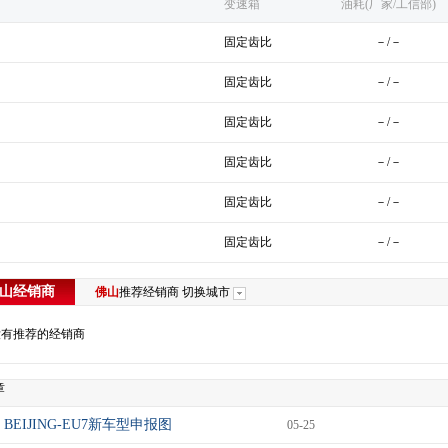
变速箱
油耗(厂家/工信部)
固定齿比
－/－
固定齿比
－/－
固定齿比
－/－
固定齿比
－/－
固定齿比
－/－
固定齿比
－/－
山
经销商
佛山
推荐经销商
切换城市
没有推荐的经销商
章
BEIJING-EU7新车型申报图
05-25