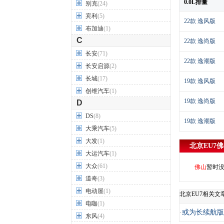
0.0L排量
别克
(24)
宾利
(5)
22款 逸风版
布加迪
(1)
C
22款 逸尚版
长安
(71)
22款 逸潮版
长安启源
(2)
长城
(17)
19款 逸风版
创维汽车
(1)
19款 逸尚版
D
DS
(8)
19款 逸潮版
大乘汽车
(5)
大发
(1)
北京EU7
佛
大运汽车
(1)
大众
(61)
佛山
暂时
道奇
(3)
电动屋
(1)
北京EU7相关文
电咖
(1)
·
或为长续航版 
东风
(4)