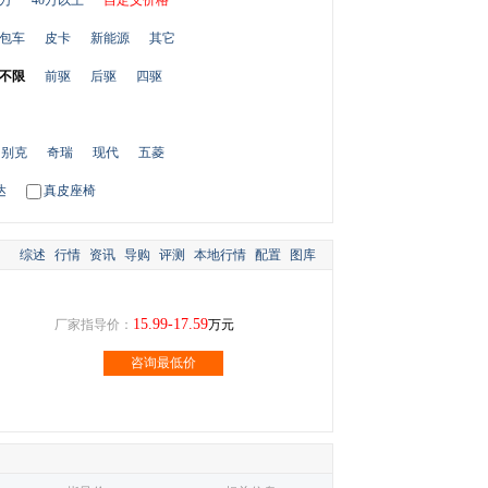
0万
40万以上
自定义价格
包车
皮卡
新能源
其它
不限
前驱
后驱
四驱
别克
奇瑞
现代
五菱
达
真皮座椅
综述
行情
资讯
导购
评测
本地行情
配置
图库
15.99-17.59
厂家指导价：
万元
咨询最低价