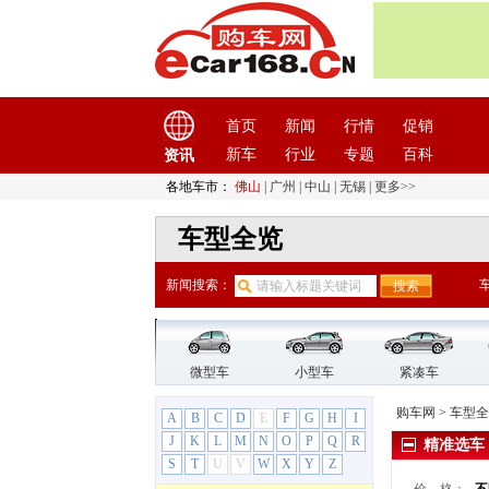
阿斯顿·马丁
(6)
阿维塔
(2)
埃安
(7)
埃尚
(1)
爱驰汽车
(1)
首页
新闻
行情
促销
奥迪
(45)
新车
行业
专题
百科
资讯
B
各地车市：
佛山
|
广州
|
中山
|
无锡
|
更多>>
宝骏
(22)
车型全览
宝马
(45)
宝沃汽车
(5)
新闻搜索：
保时捷
(11)
北京
(9)
北京汽车
(9)
北京BJ20
微型车
小型车
紧凑车
北京BJ30
购车网
>
车型全
A
B
C
D
E
F
G
H
I
北京BJ40
J
K
L
M
N
O
P
Q
R
精准选车
北京BJ80
S
T
U
V
W
X
Y
Z
北京BJ90