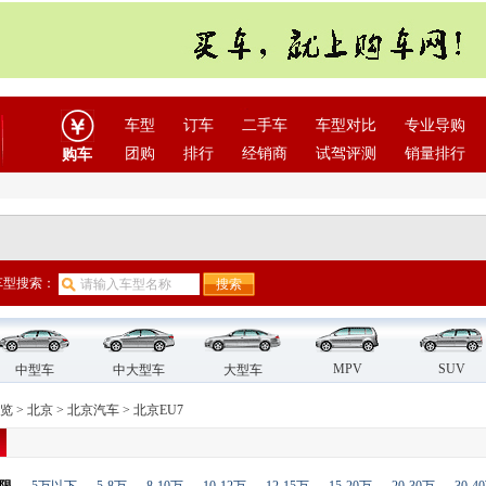
车型
订车
二手车
车型对比
专业导购
团购
排行
经销商
试驾评测
销量排行
购车
车型搜索：
MPV
SUV
中型车
中大型车
大型车
览
>
北京
>
北京汽车
>
北京EU7