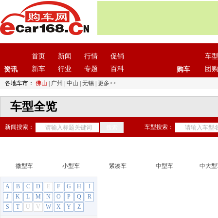
首页
新闻
行情
促销
车
新车
行业
专题
百科
团
资讯
购车
各地车市：
佛山
|
广州
|
中山
|
无锡
|
更多>>
车型全览
新闻搜索：
车型搜索：
微型车
小型车
紧凑车
中型车
中大型
A
B
C
D
E
F
G
H
I
J
K
L
M
N
O
P
Q
R
S
T
U
V
W
X
Y
Z