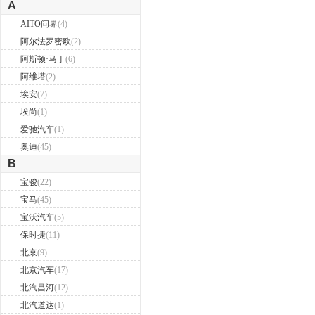
A
AITO问界
(4)
阿尔法罗密欧
(2)
阿斯顿·马丁
(6)
阿维塔
(2)
埃安
(7)
埃尚
(1)
爱驰汽车
(1)
奥迪
(45)
B
宝骏
(22)
宝马
(45)
宝沃汽车
(5)
保时捷
(11)
北京
(9)
北京汽车
(17)
北汽昌河
(12)
北汽道达
(1)