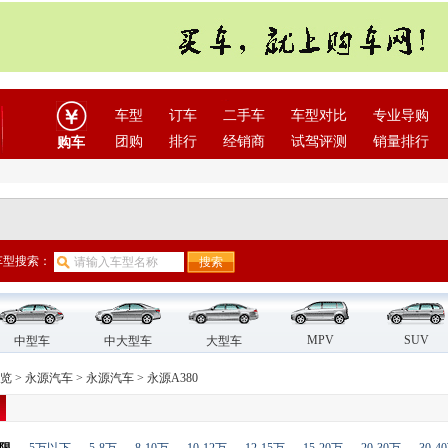
车型
订车
二手车
车型对比
专业导购
团购
排行
经销商
试驾评测
销量排行
购车
车型搜索：
MPV
SUV
中型车
中大型车
大型车
览
>
永源汽车
>
永源汽车
>
永源A380