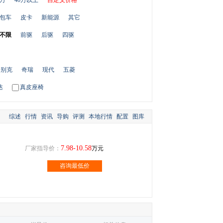
0万
40万以上
自定义价格
包车
皮卡
新能源
其它
不限
前驱
后驱
四驱
别克
奇瑞
现代
五菱
达
真皮座椅
综述
行情
资讯
导购
评测
本地行情
配置
图库
7.98-10.58
厂家指导价：
万元
咨询最低价