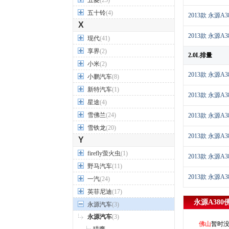
五菱
(25)
五十铃
(4)
2013款 永源A3
X
2013款 永源A3
现代
(41)
享界
(2)
2.0L排量
小米
(2)
2013款 永源A3
小鹏汽车
(8)
新特汽车
(1)
2013款 永源A3
星途
(4)
雪佛兰
(24)
2013款 永源A3
雪铁龙
(20)
2013款 永源A3
Y
firefly萤火虫
(1)
2013款 永源A3
野马汽车
(11)
2013款 永源A3
一汽
(24)
英菲尼迪
(17)
永源A380
永源汽车
(3)
永源汽车
(3)
佛山
暂时