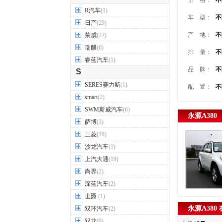
价 格：
不
R汽车
(1)
车 型：
不
日产
(29)
产 地：
不
荣威
(27)
瑞麒
(6)
排 量：
不
睿蓝汽车
(1)
品 牌：
不
S
SERES赛力斯
(1)
配 置：
不
smart
(2)
SWM斯威汽车
(6)
永源A380
萨博
(3)
三菱
(18)
沙龙汽车
(1)
上汽大通
(19)
尚界
(2)
深蓝汽车
(2)
世爵
(1)
永源A380
双环汽车
(2)
双龙
(9)