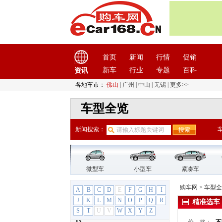
O
讴歌
(12)
欧宝
(5)
欧拉
(7)
首页
新闻
行情
促销
欧朗
(1)
P
新车
行业
专题
百科
资讯
Polestar极星
(1)
各地车市：
佛山
|
广州
|
中山
|
无锡
|
更多>>
帕加尼
(1)
车型全览
佩奇奥
(1)
Q
新闻搜索：
奇瑞
(27)
奇瑞QQ
(3)
奇瑞新能源
(8)
微型车
小型车
紧凑车
祺智
(1)
启辰
(17)
购车网
>
车型全
A
B
C
D
E
F
G
H
I
起亚
(33)
J
K
L
M
N
O
P
Q
R
精准选车
乔治·巴顿
(2)
S
T
U
V
W
X
Y
Z
R