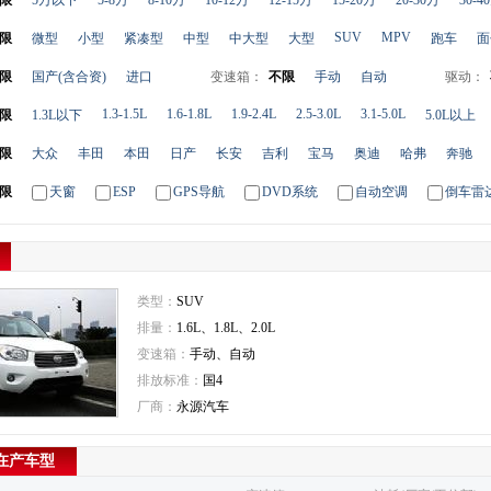
限
5万以下
5-8万
8-10万
10-12万
12-15万
15-20万
20-30万
30-4
SUV
MPV
限
微型
小型
紧凑型
中型
中大型
大型
跑车
面
限
国产(含合资)
进口
变速箱：
不限
手动
自动
驱动：
1.3-1.5L
1.6-1.8L
1.9-2.4L
2.5-3.0L
3.1-5.0L
限
1.3L以下
5.0L以上
限
大众
丰田
本田
日产
长安
吉利
宝马
奥迪
哈弗
奔驰
限
天窗
ESP
GPS导航
DVD系统
自动空调
倒车雷
类型：
SUV
排量：
1.6L、1.8L、2.0L
变速箱：
手动、自动
排放标准：
国4
厂商：
永源汽车
 在产车型