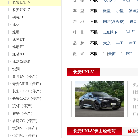
价 格：
不限
5万以下
5-8万
8
长安UNI-V
长安UNI-Z
车 型：
不限
微型
小型
紧凑
锐程CC
产 地：
不限
国产(含合资)
进口
逸达
逸动
1.3-1.5L
排 量：
不限
1.3L以下
逸动DT
品 牌：
不限
大众
丰田
本田
逸动ET
配 置：
不限
天窗
ESP
逸动XT
逸动新能源
悦翔
长安UNI-V
奔奔EV（停产）
奔奔MINI（停产）
类
长安CX20（停产）
排
长安CX30（停产）
变
凌轩（停产）
排
睿骋（停产）
厂
睿骋CC（停产）
悦翔V3（停产）
长安UNI-V
佛山
经销商
佛山
悦翔V5（停产）