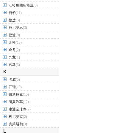
江铃集团新能源
(8)
捷豹
(11)
捷达
(3)
捷尼赛思
(3)
捷途
(9)
金杯
(18)
金龙
(2)
九龙
(1)
君马
(3)
K
卡威
(5)
开瑞
(10)
凯迪拉克
(15)
凯翼汽车
(12)
康迪全球鹰
(2)
科尼赛克
(2)
克莱斯勒
(3)
L