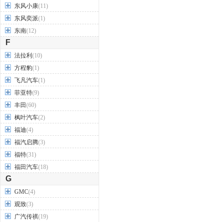
东风小康
(11)
东风奕派
(1)
东南
(12)
F
法拉利
(10)
方程豹
(1)
飞凡汽车
(1)
菲亚特
(9)
丰田
(60)
枫叶汽车
(2)
福迪
(4)
福汽启腾
(3)
福特
(31)
福田汽车
(18)
G
GMC
(4)
观致
(3)
广汽传祺
(19)