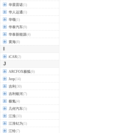
华晨雷诺
(1)
华人运通
(1)
华颂
(1)
华泰汽车
(9)
华泰新能源
(4)
黄海
(8)
I
iCAR
(2)
J
ARCFOX极狐
(6)
Jeep
(14)
吉利
(30)
吉利银河
(7)
极氪
(4)
几何汽车
(5)
江淮
(33)
江淮钇为
(1)
江铃
(7)