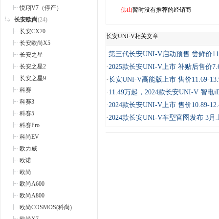
悦翔V7（停产）
佛山
暂时没有推荐的经销商
长安欧尚
(24)
长安CX70
长安UNI-V相关文章
长安欧尚X5
·
第三代长安UNI-V启动预售 尝鲜价11.
长安之星
长安之星2
·
2025款长安UNI-V上市 补贴后售价7.
长安之星9
·
长安UNI-V高能版上市 售价11.69-13.
科赛
·
11.49万起，2024款长安UNI-V 智电
科赛3
·
2024款长安UNI-V上市 售价10.89-12
科赛5
·
2024款长安UNI-V车型官图发布 3月
科赛Pro
科尚EV
欧力威
欧诺
欧尚
欧尚A600
欧尚A800
欧尚COSMOS(科尚)