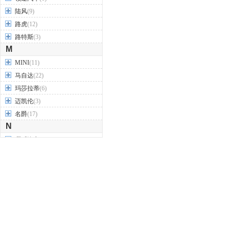
陆风
(9)
路虎
(12)
路特斯
(3)
M
MINI
(11)
马自达
(22)
玛莎拉蒂
(6)
迈凯伦
(3)
名爵
(17)
N
哪吒汽车
(4)
纳智捷
(8)
O
讴歌
(12)
欧宝
(5)
欧拉
(7)
欧朗
(1)
P