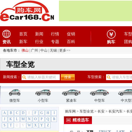
长安汽车
(38)
E-Pro
奔奔
奔奔E-Star
长安CS15
首页
新闻
行情
促销
车
长安CS15EV
新车
行业
专题
百科
团
资讯
购车
长安CS35
长安CS35 PLUS
各地车市：
佛山
|
广州
|
中山
|
无锡
|
更多>>
长安CS55
车型全览
长安CS55 PLUS
长安CS55纯电版
新闻搜索：
车型搜索：
长安CS75
长安CS75 PHEV
长安CS75 PLUS
长安CS85 COUPE
微型车
小型车
紧凑车
中型车
中大型
长安CS95
购车网
>
车型全览
>
长安
>
长安汽车
>
长安
A
B
C
D
E
F
G
H
I
长安Lumin
J
K
L
M
N
O
P
Q
R
精准选车
长安UNI-K
S
T
U
V
W
X
Y
Z
长安UNI-T