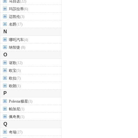
马自达
(22)
玛莎拉蒂
(6)
迈凯伦
(3)
名爵
(17)
N
哪吒汽车
(4)
纳智捷
(8)
O
讴歌
(12)
欧宝
(5)
欧拉
(7)
欧朗
(1)
P
Polestar极星
(1)
帕加尼
(1)
佩奇奥
(1)
Q
奇瑞
(27)