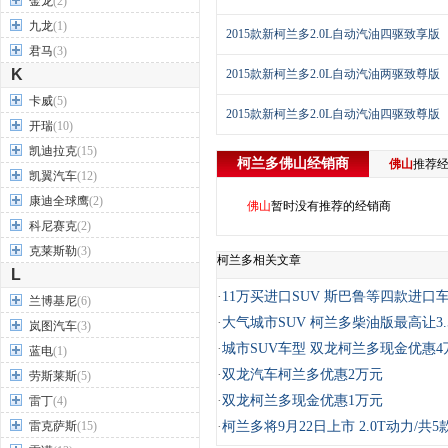
金龙
(2)
九龙
(1)
2015款新柯兰多2.0L自动汽油四驱致享版
君马
(3)
K
2015款新柯兰多2.0L自动汽油两驱致尊版
卡威
(5)
2015款新柯兰多2.0L自动汽油四驱致尊版
开瑞
(10)
凯迪拉克
(15)
柯兰多
佛山
经销商
佛山
推荐
凯翼汽车
(12)
康迪全球鹰
(2)
佛山
暂时没有推荐的经销商
科尼赛克
(2)
克莱斯勒
(3)
柯兰多相关文章
L
·
11万买进口SUV 斯巴鲁等四款进口
兰博基尼
(6)
·
大气城市SUV 柯兰多柴油版最高让3.
岚图汽车
(3)
·
城市SUV车型 双龙柯兰多现金优惠4
蓝电
(1)
·
双龙汽车柯兰多优惠2万元
劳斯莱斯
(5)
·
双龙柯兰多现金优惠1万元
雷丁
(4)
雷克萨斯
(15)
·
柯兰多将9月22日上市 2.0T动力/共