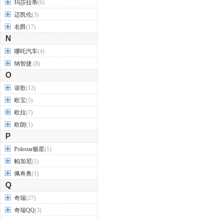
玛莎拉蒂
(6)
迈凯伦
(3)
名爵
(17)
N
哪吒汽车
(4)
纳智捷
(8)
O
讴歌
(12)
欧宝
(5)
欧拉
(7)
欧朗
(1)
P
Polestar极星
(1)
帕加尼
(1)
佩奇奥
(1)
Q
奇瑞
(27)
奇瑞QQ
(3)