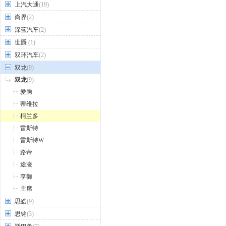
上汽大通
(19)
尚界
(2)
深蓝汽车
(2)
世爵
(1)
双环汽车
(2)
双龙
(9)
双龙
(9)
爱腾
蒂维拉
柯兰多
雷斯特
雷斯特W
路帝
途凌
享御
主席
思皓
(9)
思铭
(3)