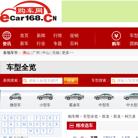
菲亚特
(9)
丰田
(60)
枫叶汽车
(2)
福迪
(4)
首页
新闻
行情
促销
车
福汽启腾
(3)
新车
行业
专题
百科
团
资讯
购车
福特
(31)
福田汽车
(18)
各地车市：
佛山
|
广州
|
中山
|
无锡
|
更多>>
G
车型全览
GMC
(4)
观致
(3)
新闻搜索：
车型搜索：
广汽传祺
(19)
广汽吉奥
(16)
广汽集团
(2)
微型车
小型车
紧凑车
中型车
中大型
广汽蔚来
(1)
国机智骏
(3)
购车网
>
车型全览
>
双龙
>
双龙
>
柯兰多
A
B
C
D
E
F
G
H
I
国金汽车
(1)
J
K
L
M
N
O
P
Q
R
精准选车
H
S
T
U
V
W
X
Y
Z
哈飞汽车
(6)