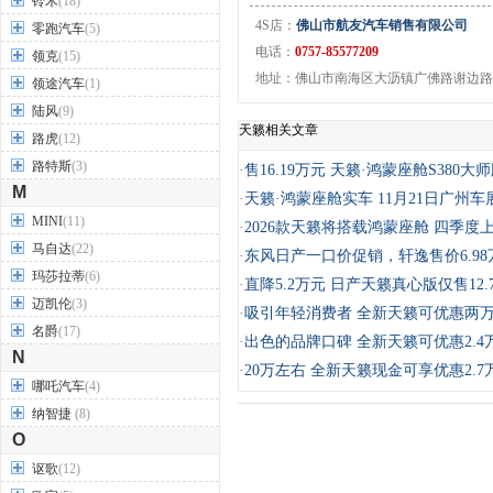
铃木
(18)
4S店：
佛山市航友汽车销售有限公司
零跑汽车
(5)
电话：
0757-85577209
领克
(15)
地址：佛山市南海区大沥镇广佛路谢边路
领途汽车
(1)
陆风
(9)
天籁相关文章
路虎
(12)
路特斯
(3)
·
售16.19万元 天籁·鸿蒙座舱S380大
M
·
天籁·鸿蒙座舱实车 11月21日广州车
MINI
(11)
·
2026款天籁将搭载鸿蒙座舱 四季度
马自达
(22)
·
东风日产一口价促销，轩逸售价6.98
玛莎拉蒂
(6)
·
直降5.2万元 日产天籁真心版仅售12.
迈凯伦
(3)
·
吸引年轻消费者 全新天籁可优惠两
名爵
(17)
·
出色的品牌口碑 全新天籁可优惠2.4
N
·
20万左右 全新天籁现金可享优惠2.7
哪吒汽车
(4)
纳智捷
(8)
O
讴歌
(12)