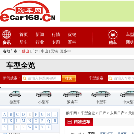
GMC
(4)
观致
(3)
广汽传祺
(19)
广汽吉奥
(16)
首页
新闻
行情
促销
车
广汽集团
(2)
新车
行业
专题
百科
团
资讯
购车
广汽蔚来
(1)
国机智骏
(3)
各地车市：
佛山
|
广州
|
中山
|
无锡
|
更多>>
国金汽车
(1)
车型全览
H
哈飞汽车
(6)
新闻搜索：
车型搜索：
哈弗
(26)
海格
(2)
海马汽车
(23)
微型车
小型车
紧凑车
中型车
中大型
汉龙汽车
(1)
汉腾汽车
(3)
购车网
>
车型全览
>
日产
>
东风日产
>
天
A
B
C
D
E
F
G
H
I
悍马
(4)
J
K
L
M
N
O
P
Q
R
精准选车
昊铂
(2)
S
T
U
V
W
X
Y
Z
合创
(1)