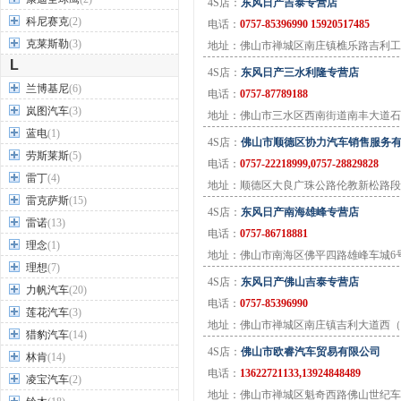
4S店：
东风日产吉泰专营店
科尼赛克
(2)
电话：
0757-85396990 15920517485
克莱斯勒
(3)
地址：佛山市禅城区南庄镇樵乐路吉利工
L
4S店：
东风日产三水利隆专营店
兰博基尼
(6)
电话：
0757-87789188
岚图汽车
(3)
地址：佛山市三水区西南街道南丰大道石
蓝电
(1)
4S店：
佛山市顺德区协力汽车销售服务
劳斯莱斯
(5)
电话：
0757-22218999,0757-28829828
雷丁
(4)
地址：顺德区大良广珠公路伦教新松路段
雷克萨斯
(15)
4S店：
东风日产南海雄峰专营店
雷诺
(13)
电话：
0757-86718881
理念
(1)
地址：佛山市南海区佛平四路雄峰车城6
理想
(7)
4S店：
东风日产佛山吉泰专营店
力帆汽车
(20)
电话：
0757-85396990
莲花汽车
(3)
地址：佛山市禅城区南庄镇吉利大道西（
猎豹汽车
(14)
4S店：
佛山市欧睿汽车贸易有限公司
林肯
(14)
电话：
13622721133,13924848489
凌宝汽车
(2)
地址：佛山市禅城区魁奇西路佛山世纪车