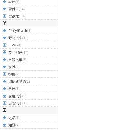
星途
(4)
雪佛兰
(24)
雪铁龙
(20)
Y
firefly萤火虫
(1)
野马汽车
(11)
一汽
(24)
英菲尼迪
(17)
永源汽车
(3)
驭胜
(2)
御捷
(2)
御捷新能源
(2)
裕路
(1)
云度汽车
(2)
云雀汽车
(1)
Z
之诺
(1)
知豆
(4)