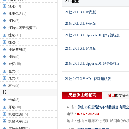
2.0L排量
江淮
(33)
21款 2.0L XE 时尚版
江淮钇为
(1)
江铃
(7)
21款 2.0L XL 舒适版
江铃集团新能源
(8)
捷豹
(11)
21款 2.0L XL Upper AD1 智行领航版
捷达
(3)
21款 2.0T XL 智进版
捷尼赛思
(3)
捷途
(9)
21款 2.0T XL Upper AD1 智享领航版
金杯
(18)
金龙
(2)
九龙
(1)
21款 2.0T XV AD1 智尊领航版
君马
(3)
K
天籁
佛山
经销商
佛山
推荐经
卡威
(5)
开瑞
(10)
4S店：
佛山市庆宏隆汽车销售服务有限
电话：
0757-23602308
凯迪拉克
(15)
地址：佛山市顺德区北滘镇105国道佛陈
凯翼汽车
(12)
康迪全球鹰
(2)