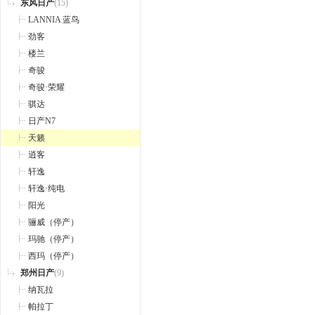
东风日产
(15)
LANNIA 蓝鸟
劲客
楼兰
奇骏
奇骏·荣耀
骐达
日产N7
天籁
逍客
轩逸
轩逸·纯电
阳光
骊威（停产）
玛驰（停产）
西玛（停产）
郑州日产
(9)
纳瓦拉
帕拉丁