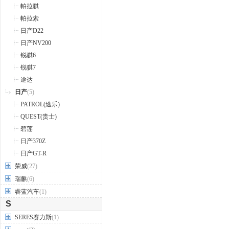
帕拉骐
帕拉索
日产D22
日产NV200
锐骐6
锐骐7
途达
日产
(5)
PATROL(途乐)
QUEST(贵士)
碧莲
日产370Z
日产GT-R
荣威
(27)
瑞麒
(6)
睿蓝汽车
(1)
S
SERES赛力斯
(1)