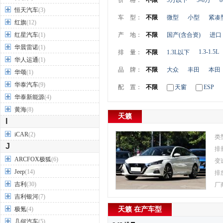
价 格：
不限
5万以下
5-8万
8
恒天汽车
(3)
车 型：
不限
微型
小型
紧凑
红旗
(12)
红星汽车
(1)
产 地：
不限
国产(含合资)
进口
华晨雷诺
(1)
1.3-1.5L
排 量：
不限
1.3L以下
华人运通
(1)
品 牌：
不限
大众
丰田
本田
华颂
(1)
华泰汽车
(9)
配 置：
不限
天窗
ESP
华泰新能源
(4)
黄海
(8)
天籁
I
iCAR
(2)
类
J
排
ARCFOX极狐
(6)
变
Jeep
(14)
排
吉利
(30)
厂
吉利银河
(7)
极氪
(4)
天籁 在产车型
几何汽车
(5)