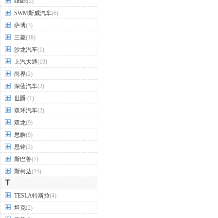
smart
(2)
SWM斯威汽车
(6)
萨博
(3)
三菱
(18)
沙龙汽车
(1)
上汽大通
(19)
尚界
(2)
深蓝汽车
(2)
世爵
(1)
双环汽车
(2)
双龙
(9)
思皓
(9)
思铭
(3)
斯巴鲁
(7)
斯柯达
(15)
T
TESLA特斯拉
(4)
坦克
(2)