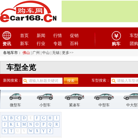
首页
新闻
行情
促销
车
新车
行业
专题
百科
团
资讯
购车
各地车市：
佛山
|
广州
|
中山
|
无锡
|
更多>>
车型全览
新闻搜索：
车型搜索：
微型车
小型车
紧凑车
中型车
中大型
A
B
C
D
E
F
G
H
I
J
K
L
M
N
O
P
Q
R
S
T
U
V
W
X
Y
Z