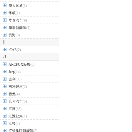
华人运通
(1)
华颂
(1)
华泰汽车
(9)
华泰新能源
(4)
黄海
(8)
I
iCAR
(2)
J
ARCFOX极狐
(6)
Jeep
(14)
吉利
(30)
吉利银河
(7)
极氪
(4)
几何汽车
(5)
江淮
(33)
江淮钇为
(1)
江铃
(7)
江铃集团新能源
(8)