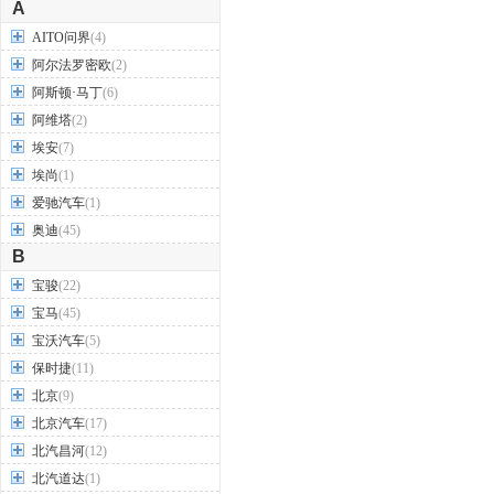
A
AITO问界
(4)
阿尔法罗密欧
(2)
阿斯顿·马丁
(6)
阿维塔
(2)
埃安
(7)
埃尚
(1)
爱驰汽车
(1)
奥迪
(45)
B
宝骏
(22)
宝马
(45)
宝沃汽车
(5)
保时捷
(11)
北京
(9)
北京汽车
(17)
北汽昌河
(12)
北汽道达
(1)