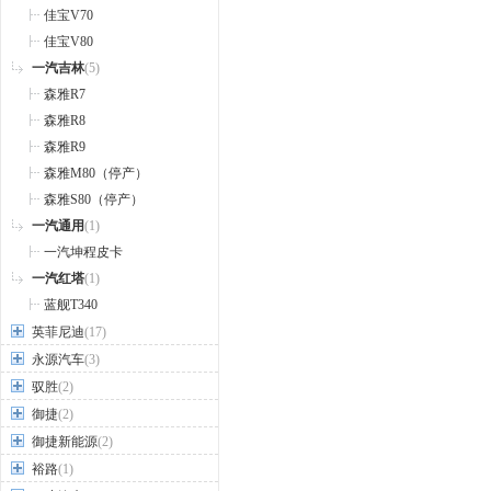
佳宝V70
佳宝V80
一汽吉林
(5)
森雅R7
森雅R8
森雅R9
森雅M80（停产）
森雅S80（停产）
一汽通用
(1)
一汽坤程皮卡
一汽红塔
(1)
蓝舰T340
英菲尼迪
(17)
永源汽车
(3)
驭胜
(2)
御捷
(2)
御捷新能源
(2)
裕路
(1)