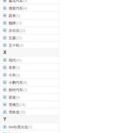
威马汽车
(3)
潍柴汽车
(4)
蔚来
(5)
魏牌
(13)
沃尔沃
(22)
五菱
(25)
五十铃
(4)
X
现代
(41)
享界
(2)
小米
(2)
小鹏汽车
(8)
新特汽车
(1)
星途
(4)
雪佛兰
(24)
雪铁龙
(20)
Y
firefly萤火虫
(1)