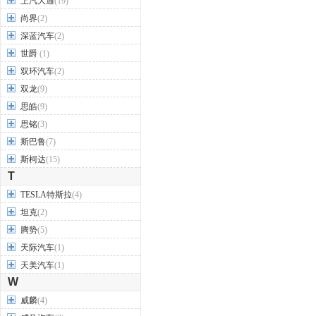
上汽大通
(19)
尚界
(2)
深蓝汽车
(2)
世爵
(1)
双环汽车
(2)
双龙
(9)
思皓
(9)
思铭
(3)
斯巴鲁
(7)
斯柯达
(15)
T
TESLA特斯拉
(4)
坦克
(2)
腾势
(5)
天际汽车
(1)
天美汽车
(1)
W
威麟
(4)