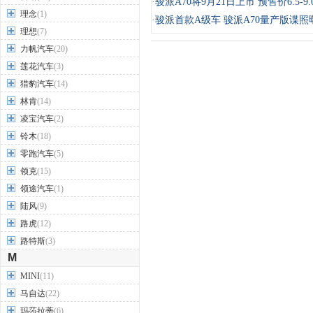
·
骏派A70将9月21日上市 预售价6.5-9.
理念
(1)
·
骏派首款A级车 骏派A70量产版谍照
理想
(7)
力帆汽车
(20)
莲花汽车
(3)
猎豹汽车
(14)
林肯
(14)
凌宝汽车
(2)
铃木
(18)
零跑汽车
(5)
领克
(15)
领途汽车
(1)
陆风
(9)
路虎
(12)
路特斯
(3)
M
MINI
(11)
马自达
(22)
玛莎拉蒂
(6)