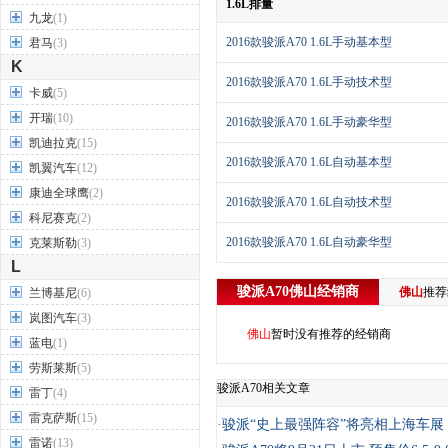
1.6L排量
九龙
(1)
2016款骏派A70 1.6L手动基本型
君马
(3)
K
2016款骏派A70 1.6L手动技术型
卡威
(5)
开瑞
(10)
2016款骏派A70 1.6L手动豪华型
凯迪拉克
(15)
2016款骏派A70 1.6L自动基本型
凯翼汽车
(12)
康迪全球鹰
(2)
2016款骏派A70 1.6L自动技术型
科尼赛克
(2)
2016款骏派A70 1.6L自动豪华型
克莱斯勒
(3)
L
骏派A70
佛山
经销商
佛山
推
兰博基尼
(6)
岚图汽车
(3)
佛山
暂时没有推荐的经销商
蓝电
(1)
劳斯莱斯
(5)
骏派A70相关文章
雷丁
(4)
雷克萨斯
(15)
·
骏派“史上最强阵容”将亮相上海车
雷诺
(13)