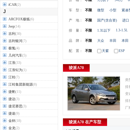
价 格：
不限
5万以下
5-8万
8
iCAR
(2)
车 型：
不限
微型
小型
紧凑
J
ARCFOX极狐
(6)
产 地：
不限
国产(含合资)
进口
Jeep
(14)
1.3-1.5L
排 量：
不限
1.3L以下
吉利
(30)
品 牌：
不限
大众
丰田
本田
吉利银河
(7)
极氪
(4)
配 置：
不限
天窗
ESP
几何汽车
(5)
江淮
(33)
骏派A70
江淮钇为
(1)
江铃
(7)
类
江铃集团新能源
(8)
排
捷豹
(11)
变
捷达
(3)
排
捷尼赛思
(3)
厂
捷途
(9)
金杯
(18)
骏派A70 在产车型
金龙
(2)