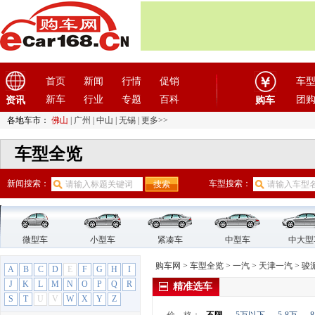
哈弗
(26)
海格
(2)
海马汽车
(23)
汉龙汽车
(1)
汉腾汽车
(3)
首页
新闻
行情
促销
车
悍马
(4)
新车
行业
专题
百科
团
资讯
购车
昊铂
(2)
各地车市：
佛山
|
广州
|
中山
|
无锡
|
更多>>
合创
(1)
车型全览
恒天汽车
(3)
红旗
(12)
新闻搜索：
车型搜索：
红星汽车
(1)
华晨雷诺
(1)
华人运通
(1)
华颂
(1)
微型车
小型车
紧凑车
中型车
中大型
华泰汽车
(9)
购车网
>
车型全览
>
一汽
>
天津一汽
>
骏派
A
B
C
D
E
F
G
H
I
华泰新能源
(4)
J
K
L
M
N
O
P
Q
R
精准选车
黄海
(8)
S
T
U
V
W
X
Y
Z
I