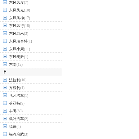
东风风度
(7)
东风风光
(10)
东风风神
(17)
东风风行
(18)
东风纳米
(3)
东风瑞泰特
(1)
东风小康
(11)
东风奕派
(1)
东南
(12)
F
法拉利
(10)
方程豹
(1)
飞凡汽车
(1)
菲亚特
(9)
丰田
(60)
枫叶汽车
(2)
福迪
(4)
福汽启腾
(3)