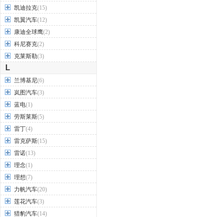
凯迪拉克
(15)
凯翼汽车
(12)
康迪全球鹰
(2)
科尼赛克
(2)
克莱斯勒
(3)
L
兰博基尼
(6)
岚图汽车
(3)
蓝电
(1)
劳斯莱斯
(5)
雷丁
(4)
雷克萨斯
(15)
雷诺
(13)
理念
(1)
理想
(7)
力帆汽车
(20)
莲花汽车
(3)
猎豹汽车
(14)