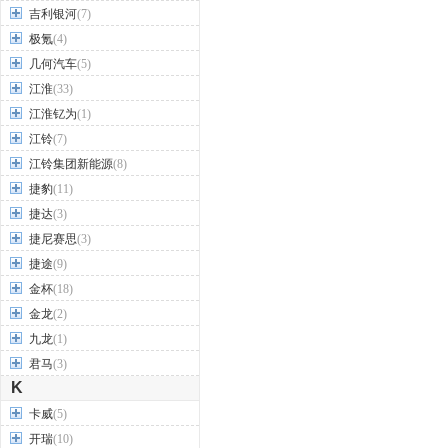
吉利银河
(7)
极氪
(4)
几何汽车
(5)
江淮
(33)
江淮钇为
(1)
江铃
(7)
江铃集团新能源
(8)
捷豹
(11)
捷达
(3)
捷尼赛思
(3)
捷途
(9)
金杯
(18)
金龙
(2)
九龙
(1)
君马
(3)
K
卡威
(5)
开瑞
(10)