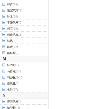
林肯
(14)
凌宝汽车
(2)
铃木
(18)
零跑汽车
(5)
领克
(15)
领途汽车
(1)
陆风
(9)
路虎
(12)
路特斯
(3)
M
MINI
(11)
马自达
(22)
玛莎拉蒂
(6)
迈凯伦
(3)
名爵
(17)
N
哪吒汽车
(4)
纳智捷
(8)