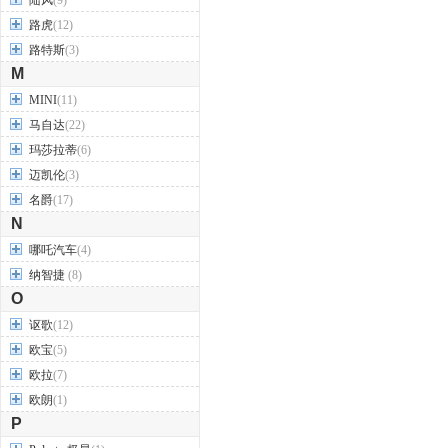
陆风
(9)
路虎
(12)
路特斯
(3)
M
MINI
(11)
马自达
(22)
玛莎拉蒂
(6)
迈凯伦
(3)
名爵
(17)
N
哪吒汽车
(4)
纳智捷
(8)
O
讴歌
(12)
欧宝
(5)
欧拉
(7)
欧朗
(1)
P