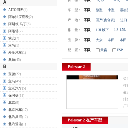
价 格：
不限
5万以下
5-8万
8
A
AITO问界
(4)
车 型：
不限
微型
小型
紧凑
阿尔法罗密欧
(2)
产 地：
不限
国产(含合资)
进口
阿斯顿·马丁
(6)
1.3-1.5L
排 量：
不限
1.3L以下
阿维塔
(2)
埃安
(7)
品 牌：
不限
大众
丰田
本田
埃尚
(1)
配 置：
不限
天窗
ESP
爱驰汽车
(1)
奥迪
(45)
B
Polestar 2
宝骏
(22)
类
宝马
(45)
排
宝沃汽车
(5)
变
保时捷
(11)
排
北京
(9)
厂
北京汽车
(17)
北汽昌河
(12)
Polestar 2 在产车型
北汽道达
(1)