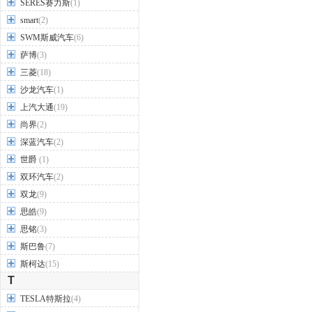
睿蓝汽车
(1)
S
SERES赛力斯
(1)
smart
(2)
SWM斯威汽车
(6)
萨博
(3)
三菱
(18)
沙龙汽车
(1)
上汽大通
(19)
尚界
(2)
深蓝汽车
(2)
世爵
(1)
双环汽车
(2)
双龙
(9)
思皓
(9)
思铭
(3)
斯巴鲁
(7)
斯柯达
(15)