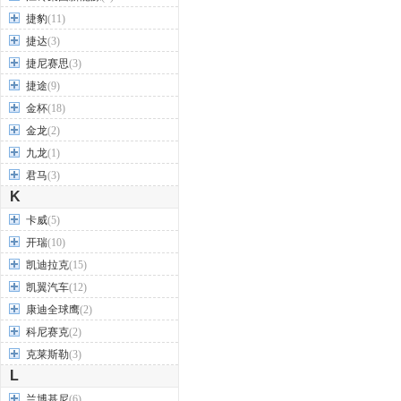
捷豹
(11)
捷达
(3)
捷尼赛思
(3)
捷途
(9)
金杯
(18)
金龙
(2)
九龙
(1)
君马
(3)
K
卡威
(5)
开瑞
(10)
凯迪拉克
(15)
凯翼汽车
(12)
康迪全球鹰
(2)
科尼赛克
(2)
克莱斯勒
(3)
L
兰博基尼
(6)