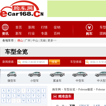
首页
新闻
行情
促销
车
新车
行业
专题
百科
团
资讯
购车
各地车市：
佛山
|
广州
|
中山
|
无锡
|
更多>>
车型全览
新闻搜索：
车型搜索：
微型车
小型车
紧凑车
中型车
中大型
购车网
>
车型全览
>
Polestar极星
>
Polestar
A
B
C
D
E
F
G
H
I
J
K
L
M
N
O
P
Q
R
精准选车
S
T
U
V
W
X
Y
Z