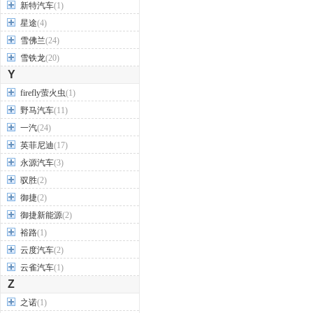
小米
(2)
小鹏汽车
(8)
新特汽车
(1)
星途
(4)
雪佛兰
(24)
雪铁龙
(20)
Y
firefly萤火虫
(1)
野马汽车
(11)
一汽
(24)
英菲尼迪
(17)
永源汽车
(3)
驭胜
(2)
御捷
(2)
御捷新能源
(2)
裕路
(1)
云度汽车
(2)
云雀汽车
(1)