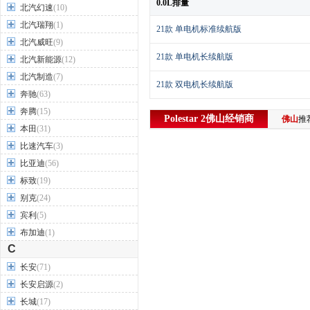
0.0L排量
北汽幻速
(10)
北汽瑞翔
(1)
21款 单电机标准续航版
北汽威旺
(9)
21款 单电机长续航版
北汽新能源
(12)
北汽制造
(7)
21款 双电机长续航版
奔驰
(63)
奔腾
(15)
Polestar 2
佛山
经销商
佛山
推
本田
(31)
比速汽车
(3)
佛山
暂时没有推荐的经销商
比亚迪
(56)
标致
(19)
Polestar 2相关文章
别克
(24)
·
2022年全年极星Polestar 2交付量达
宾利
(5)
·
售25.28-33.80万 新款Polestar 2正式
布加迪
(1)
·
Model 3最强对手 Polestar 2最快或
C
长安
(71)
长安启源
(2)
长城
(17)